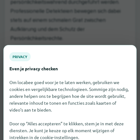
persönlichkeitswahrend durchgeführt werden.
Professionelle Detekteien bewegen sich dabei
stets auf einem schmalen Grat zwischen
Aufklärung und dem Schutz der
Persönlichkeitsrechte.
Auch im Bereich Markenpiraterie wächst der
PRIVACY
Bedarf. Gefälschte Produkte werden zunehmend
Even je privacy checken
über Online-Marktplätze und soziale Netzwerke
vertrieben. Die Aufdeckung dieser Strukturen
Om locabee goed voor je te laten werken, gebruiken we
cookies en vergelijkbare technologieen. Sommige zijn nodig,
verlangt sowohl digitale Recherchekompetenz als
andere helpen ons te begrijpen hoe de site wordt gebruikt,
auch klassische Ermittlungsmethoden - etwa
relevante inhoud te tonen en functies zoals kaarten of
Testkäufe in Einkaufszentren
verdeckte
oder die
video’s aan te bieden.
Überwachung verdächtiger Lieferketten.
Door op “Alles accepteren” te klikken, stem je in met deze
diensten. Je kunt je keuze op elk moment wijzigen of
Vertrauensaufbau und Reputation
intrekken in de cookie-instellingen.