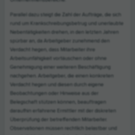
Unternehmensbereiche.
Parallel dazu steigt die Zahl der Aufträge, die sich
rund um Krankschreibungsbetrug und unerlaubte
Nebentätigkeiten drehen, in den letzten Jahren
spürbar an, da Arbeitgeber zunehmend den
Verdacht hegen, dass Mitarbeiter ihre
Arbeitsunfähigkeit vortäuschen oder ohne
Genehmigung einer weiteren Beschäftigung
nachgehen. Arbeitgeber, die einen konkreten
Verdacht hegen und diesen durch eigene
Beobachtungen oder Hinweise aus der
Belegschaft stützen können, beauftragen
daraufhin erfahrene Ermittler mit der diskreten
Überprüfung der betreffenden Mitarbeiter.
Observationen müssen rechtlich belastbar und