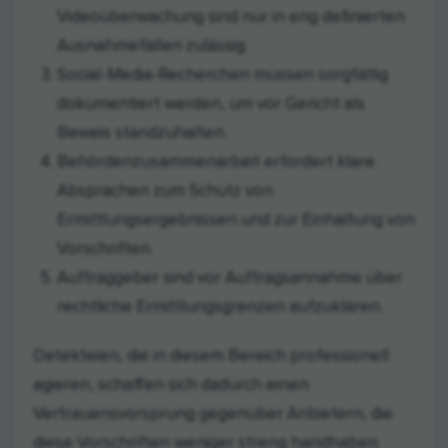
Videoüberwachung sind nur in eng definierten
Ausnahmefällen zulässig.
Social-Media-Recherchen müssen sorgfältig
dokumentiert werden, um vor Gericht als
Beweis standzuhalten.
Behördenzusammenarbeit erfordert klare
Absprachen zum Schutz von
Ermittlungsergebnissen und zur Einhaltung von
Vorschriften.
Auftraggeber sind vor Auftragsannahme über
rechtliche Ermittlungsgrenzen aufzuklären.
Detekteien, die in diesem Bereich professionell
agieren, schaffen sich dadurch einen
Vertrauensvorsprung gegenüber Anbietern, die
diese Vorschriften weniger streng handhaben.