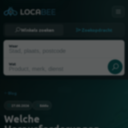
Winkels zoeken
Zoekopdracht
Waar
Wat
Blog
27.05.2026
Eddie
Huidige locatie
Mijn locatie selecteren
Welche