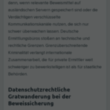
dann, wenn relevante Beweismittel auf
ausländischen Servern gespeichert sind oder die
Verdächtigen verschlüsselte
Kommunikationskanäle nutzen, die sich nur
schwer überwachen lassen. Deutsche
Ermittlungsbüros stoßen an technische und
rechtliche Grenzen. Grenzüberschreitende
Kriminalität verlangt internationale
Zusammenarbeit, die für private Ermittler weit
schwieriger zu bewerkstelligen ist als für staatliche
Behörden.
Datenschutzrechtliche
Gratwanderung bei der
Beweissicherung