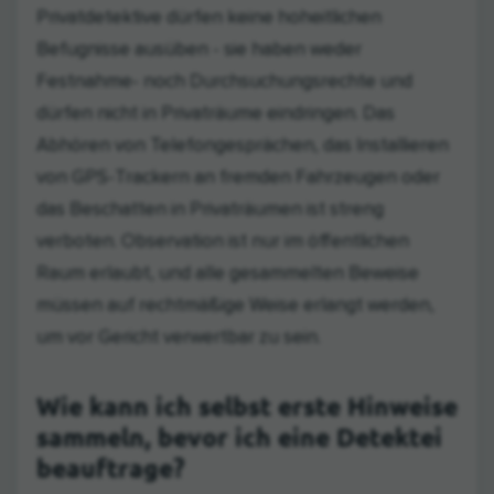
Privatdetektive dürfen keine hoheitlichen
Befugnisse ausüben - sie haben weder
Festnahme- noch Durchsuchungsrechte und
dürfen nicht in Privaträume eindringen. Das
Abhören von Telefongesprächen, das Installieren
von GPS-Trackern an fremden Fahrzeugen oder
das Beschatten in Privaträumen ist streng
verboten. Observation ist nur im öffentlichen
Raum erlaubt, und alle gesammelten Beweise
müssen auf rechtmäßige Weise erlangt werden,
um vor Gericht verwertbar zu sein.
Wie kann ich selbst erste Hinweise
sammeln, bevor ich eine Detektei
beauftrage?