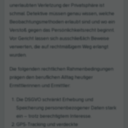
unerlaubten Verletzung der Privatsphäre ist
schmal. Detektive müssen genau wissen, welche
Beobachtungsmethoden erlaubt sind und wo ein
Verstoß gegen das Persönlichkeitsrecht beginnt.
Vor Gericht lassen sich ausschließlich Beweise
verwerten, die auf rechtmäßigem Weg erlangt
wurden.
Die folgenden rechtlichen Rahmenbedingungen
prägen den beruflichen Alltag heutiger
Ermittlerinnen und Ermittler:
Die DSGVO schränkt Erhebung und
Speicherung personenbezogener Daten stark
ein – trotz berechtigtem Interesse.
GPS-Tracking und verdeckte