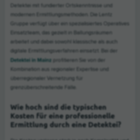
Detektei mit fundierter Ortskenntnisse und
modernen Ermittlungsmethoden. Die Lentz
Gruppe verfügt über ein spezialisiertes Operatives
Einsatzteam, das gezielt in Ballungsräumen
arbeitet und dabei sowohl klassische als auch
digitale Ermittlungsverfahren einsetzt. Bei der
Detektei in Mainz
profitieren Sie von der
Kombination aus regionaler Expertise und
überregionaler Vernetzung für
grenzüberschreitende Fälle.
Wie hoch sind die typischen
Kosten für eine professionelle
Ermittlung durch eine Detektei?