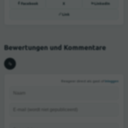
Facebook
X
LinkedIn
Link
Inloggen
Reageer direct als gast of