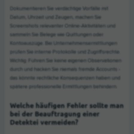
Dokumentieren Sie verdächtige Vorfälle mit
Datum, Uhrzeit und Zeugen, machen Sie
Screenshots relevanter Online-Aktivitäten und
sammeln Sie Belege wie Quittungen oder
Kontoauszüge. Bei Unternehmensermittlungen
prüfen Sie interne Protokolle und Zugriffsrechte.
Wichtig: Führen Sie keine eigenen Observationen
durch und hacken Sie niemals fremde Accounts -
das könnte rechtliche Konsequenzen haben und
spätere professionelle Ermittlungen behindern.
Welche häufigen Fehler sollte man
bei der Beauftragung einer
Detektei vermeiden?