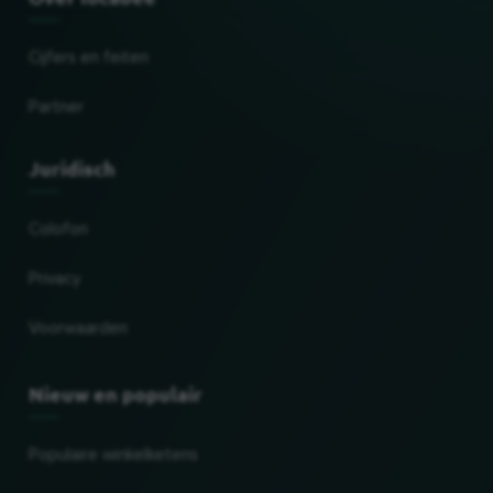
Cijfers en feiten
Partner
Juridisch
Colofon
Privacy
Voorwaarden
Nieuw en populair
Populaire winkelketens