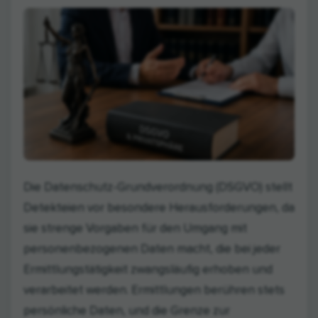
Die Datenschutz-Grundverordnung (DSGVO) stellt
Detekteien vor besondere Herausforderungen, da
sie strenge Vorgaben für den Umgang mit
personenbezogenen Daten macht, die bei jeder
Ermittlungstätigkeit zwangsläufig erhoben und
verarbeitet werden. Ermittlungen berühren stets
persönliche Daten, und die Grenze zur