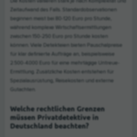
Die Kosten variieren stark je nach Komplexität und
Zeitaufwand des Falls. Standardobservationen
beginnen meist bei 80-120 Euro pro Stunde,
während komplexe Wirtschaftsermittlungen
zwischen 150-250 Euro pro Stunde kosten
können. Viele Detekteien bieten Pauschalpreise
für klar definierte Aufträge an, beispielsweise
2.500-4.000 Euro für eine mehrtägige Untreue-
Ermittlung. Zusätzliche Kosten entstehen für
Spezialausrüstung, Reisekosten und externe
Gutachten.
Welche rechtlichen Grenzen
müssen Privatdetektive in
Deutschland beachten?