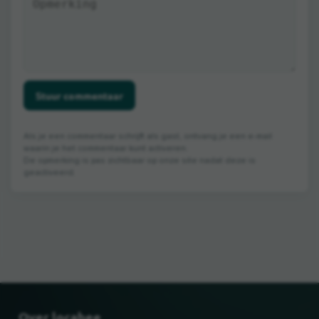
Stuur commentaar
Als je een commentaar schrijft als gast, ontvang je een e-mail
waarin je het commentaar kunt activeren.
De opmerking is pas zichtbaar op onze site nadat deze is
geactiveerd.
Over locabee