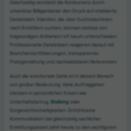
Gleichzeitig verstärkt die Konkurrenz durch
unseriöse Billiganbieter den Druck auf etablierte
Detekteien. Klienten, die über Suchmaschinen
nach Ermittlern suchen, können seriöse von
fragwürdigen Anbietern oft kaum unterscheiden.
Professionelle Detekteien reagieren darauf mit
Branchenzertifizierungen, transparenter
Preisgestaltung und nachweisbaren Referenzen.
Auch die emotionale Seite ist in diesem Bereich
von großer Bedeutung. Viele Auftraggeber
stecken in persönlichen Krisen wie
Stalking
Unterhaltsbetrug,
oder
Sorgerechtsstreitigkeiten. Einfühlsame
Kommunikation bei gleichzeitig sachlicher
Ermittlungsarbeit zählt heute zu den wichtigsten