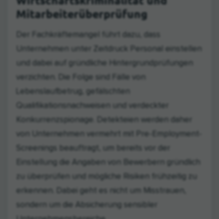
Wirtschaftskriminalität und
Mitarbeiterüberprüfung
Der Fachkräftemangel führt dazu, dass
Unternehmen unter Zeitdruck Personal einstellen
und dabei auf gründliche Hintergrundprüfungen
verzichten. Die Folge sind Fälle von
Lebenslaufbetrug, gefälschten
Qualifikationsnachweisen und verdeckter
Konkurrenzspionage. Detekteien werden daher
von Unternehmen vermehrt mit Pre-Employment-
Screenings beauftragt, um bereits vor der
Einstellung die Angaben von Bewerbern gründlich
zu überprüfen und mögliche Risiken frühzeitig zu
erkennen. Dabei geht es nicht um Misstrauen,
sondern um die Absicherung sensibler