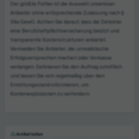
Der größte Fehler ist die Auswahl unseriöser
Anbieter ohne entsprechende Zulassung nach §
34a GewO. Achten Sie darauf, dass die Detektei
eine Berufshaftpflichtversicherung besitzt und
transparente Kostenstrukturen anbietet.
Vermeiden Sie Anbieter, die unrealistische
Erfolgsversprechen machen oder Vorkasse
verlangen. Definieren Sie den Auftrag schriftlich
und lassen Sie sich regelmäßig über den
Ermittlungsstand informieren, um
Kostenexplosionen zu verhindern.
Artikel teilen