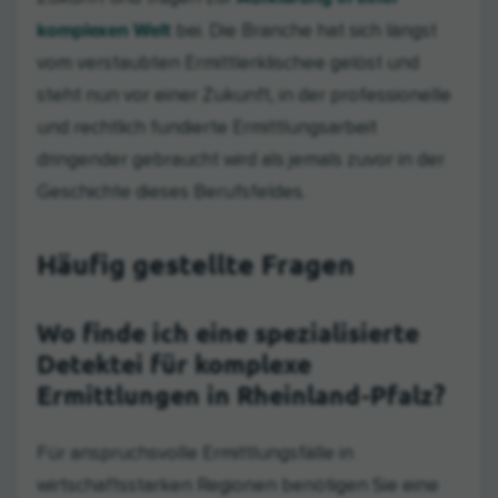
komplexen Welt
bei. Die Branche hat sich längst
vom verstaubten Ermittlerklischee gelöst und
steht nun vor einer Zukunft, in der professionelle
und rechtlich fundierte Ermittlungsarbeit
dringender gebraucht wird als jemals zuvor in der
Geschichte dieses Berufsfeldes.
Häufig gestellte Fragen
Wo finde ich eine spezialisierte
Detektei für komplexe
Ermittlungen in Rheinland-Pfalz?
Für anspruchsvolle Ermittlungsfälle in
wirtschaftsstarken Regionen benötigen Sie eine