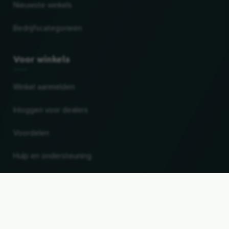
Nieuwste winkels
Bedrijfscategorieën
Voor winkels
Winkel aanmelden
Inloggen voor dealers
Voordelen
Hulp en ondersteuning
UP
Land en taal wijzigen