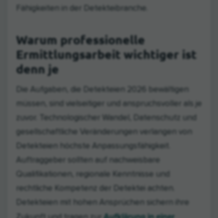
Fähigkeiten in der Detekteibranche.
Warum professionelle
Ermittlungsarbeit wichtiger ist
denn je
Die Aufgaben, die Detekteien 2026 bewältigen
müssen, sind vielseitiger und anspruchsvoller als je
zuvor. Technologischer Wandel, Datenschutz und
gesellschaftliche Veränderungen verlangen von
Detekteien höchste Anpassungsfähigkeit.
Auftraggeber sollten auf nachweisbare
Qualifikationen, regionale Kenntnisse und
rechtliche Kompetenz der Detektei achten.
Detekteien mit hohen Ansprüchen sichern ihre
Aufklärung in einer
Zukunft und tragen zur