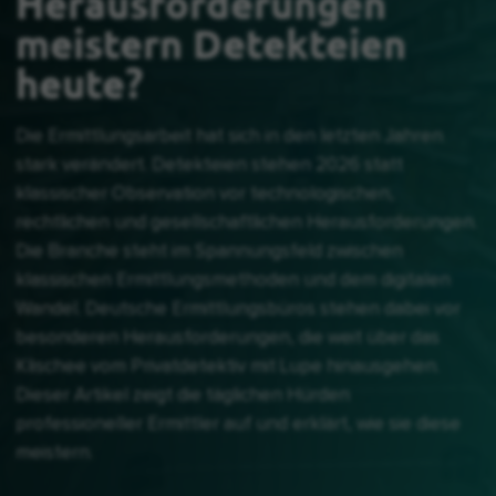
Herausforderungen
meistern Detekteien
heute?
Die Ermittlungsarbeit hat sich in den letzten Jahren
stark verändert. Detekteien stehen 2026 statt
klassischer Observation vor technologischen,
rechtlichen und gesellschaftlichen Herausforderungen.
Die Branche steht im Spannungsfeld zwischen
klassischen Ermittlungsmethoden und dem digitalen
Wandel. Deutsche Ermittlungsbüros stehen dabei vor
besonderen Herausforderungen, die weit über das
Klischee vom Privatdetektiv mit Lupe hinausgehen.
Dieser Artikel zeigt die täglichen Hürden
professioneller Ermittler auf und erklärt, wie sie diese
meistern.