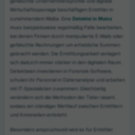
gefälschte Unternehmensprofile und digitale
Wirtschaftsspionage beschäftigen Ermittler in
Detektei in Mainz
zunehmendem Maße. Eine
muss beispielsweise regelmäßig Fälle bearbeiten,
bei denen Firmen durch manipulierte E-Mails oder
gefälschte Rechnungen um erhebliche Summen
gebracht werden. Die Ermittlungsarbeit verlagert
sich dadurch immer stärker in den digitalen Raum.
Detekteien investieren in Forensik-Software,
schulen ihr Personal in Datenanalyse und arbeiten
mit IT-Spezialisten zusammen. Gleichzeitig
verändern sich die Methoden der Täter rasant,
sodass ein ständiger Wettlauf zwischen Ermittlern
und Kriminellen entsteht.
Besonders anspruchsvoll wird es für Ermittler