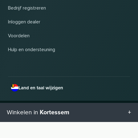
Bedrijf registreren
Inloggen dealer
Voordelen
Hulp en ondersteuning
Land en taal wijzigen
© 2026, Wogibtswas / Locabee. Alle merknamen en handelsmerken zijn eigendom
Kortessem
Winkelen in
van hun respectieve eigenaars. Alle informatie zonder garantie. Status 06.08.2026
04:37:58
Alle categorieën in Kortessem