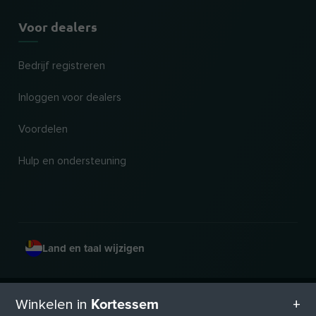
Voor dealers
Bedrijf registreren
Inloggen voor dealers
Voordelen
Hulp en ondersteuning
Land en taal wijzigen
© 2026, Wogibtswas / Locabee. Alle merknamen en handelsmerken zijn eigendom
Kortessem
Winkelen in
van hun respectieve eigenaars. Alle informatie zonder garantie. Status 09.08.2026
08:44:37