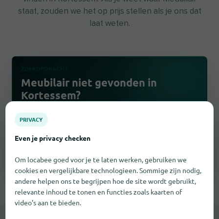
staat, zouden we het op prijs stellen als je ons dat
laat weten.
ZOEKOPDRACHT
Meubilair niet gevonden in
Kortessem?
Start een gratis zoekopdracht. Wij vragen passende
PRIVACY
winkels en sturen je de antwoorden per e-mail.
Even je privacy checken
Zoekopdracht maken
Om locabee goed voor je te laten werken, gebruiken we
cookies en vergelijkbare technologieen. Sommige zijn nodig,
andere helpen ons te begrijpen hoe de site wordt gebruikt,
relevante inhoud te tonen en functies zoals kaarten of
video’s aan te bieden.