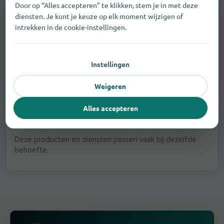
Door op “Alles accepteren” te klikken, stem je in met deze
diensten. Je kunt je keuze op elk moment wijzigen of
OOK IN DE OMGEVING
intrekken in de cookie-instellingen.
Meubilair vinden in andere steden
Breid je zoekopdracht rond Kortessem uit en vind meer
passende winkels.
Instellingen
Weigeren
VERGELIJKBARE PRODUCTEN, DIENSTEN EN MERKEN
Alles accepteren
Vergelijkbare resultaten in
Kortessem
Deze producten en diensten passen vaak bij dezelfde
behoefte.