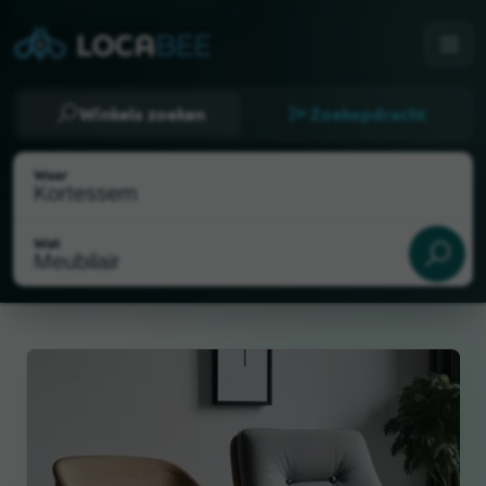
Winkels zoeken
Zoekopdracht
Waar
Wat
Mijn locatie selecteren