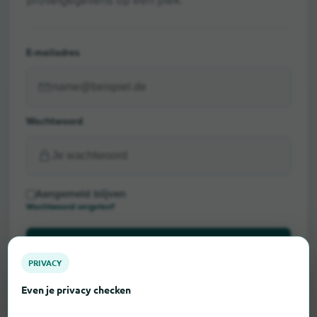
profielgegevens op één plek.
E-mailadres
Wachtwoord
Aangemeld blijven
Wachtwoord vergeten?
Inloggen
PRIVACY
Even je privacy checken
Heb je nog geen verkopersaccount?
Uw bedrijf gratis registreren