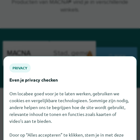
Producten van MACNA® vind je in verschillende
winkels.
ZOEK
PRIVACY
Even je privacy checken
Om locabee goed voor je te laten werken, gebruiken we
Sorry, we kunnen MACNA op dit moment niet vinden. Als u
cookies en vergelijkbare technologieen. Sommige zijn nodig,
weet waar MACNA te vinden is, zouden we het erg op prijs
andere helpen ons te begrijpen hoe de site wordt gebruikt,
stellen als u ons dat laat weten.
relevante inhoud te tonen en functies zoals kaarten of
video’s aan te bieden.
Door op “Alles accepteren” te klikken, stem je in met deze