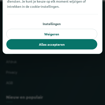
diensten. Je kunt je keuze op elk moment wijzigen of
intrekken in de cookie-instellingen.
Over locabee
Instellingen
Feiten en cijfers
Weigeren
Partner
Alles accepteren
Wettelijk
Afdruk
Privacy
AGB
Nieuw en populair