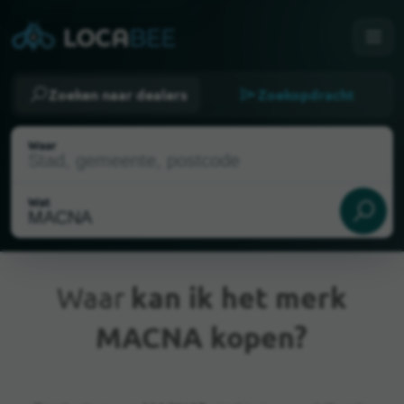
Zoeken naar dealers
Zoekopdracht
Waar
Wat
Waar
kan ik het merk
MACNA kopen?
Huidige locatie