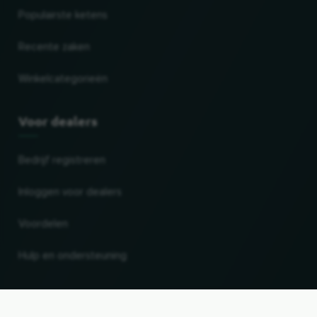
Populairste ketens
Recente zaken
Winkelcategorieën
Voor dealers
Bedrijf registreren
Inloggen voor dealers
Voordelen
Hulp en ondersteuning