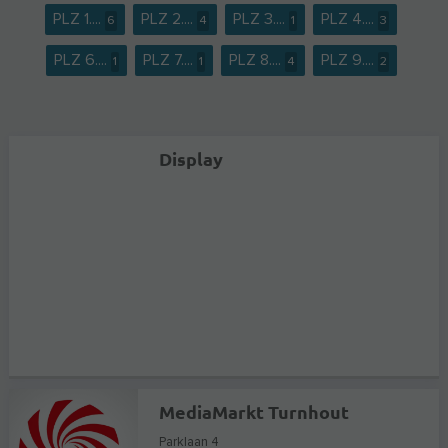
PLZ 1....
PLZ 2....
PLZ 3....
PLZ 4....
6
4
1
3
PLZ 6....
PLZ 7....
PLZ 8....
PLZ 9....
1
1
4
2
Display
MediaMarkt Turnhout
Parklaan 4