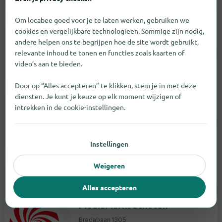
Brugsesteenweg 435
Om locabee goed voor je te laten werken, gebruiken we
8800
Roeselare
cookies en vergelijkbare technologieen. Sommige zijn nodig,
andere helpen ons te begrijpen hoe de site wordt gebruikt,
opent bij 10:00 |
Elektrische markten
relevante inhoud te tonen en functies zoals kaarten of
video’s aan te bieden.
MediaMarkt Braine l'Alleud
Chaussée de Charleroi 18
Door op “Alles accepteren” te klikken, stem je in met deze
1420
Braine-l'Alleud
diensten. Je kunt je keuze op elk moment wijzigen of
intrekken in de cookie-instellingen.
opent bij 10:00 |
Elektrische markten
MediaMarkt Brugge - Sint Kruis
Instellingen
Maalse Steenweg 338
8310
Brugge
Weigeren
opent bij 10:00 |
Elektrische markten
Alles accepteren
MediaMarkt Schoten
Bredabaan 1305