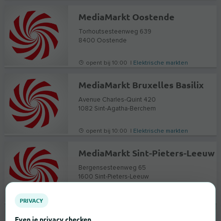
MediaMarkt Oostende
Torhoutsesteenweg 639
8400
Oostende
opent bij 10:00 |
Elektrische markten
MediaMarkt Bruxelles Basilix
Avenue Charles-Quint 420
1082
Sint-Agatha-Berchem
opent bij 10:00 |
Elektrische markten
MediaMarkt Sint-Pieters-Leeuw
Bergensesteenweg 65
1600
Sint-Pieters-Leeuw
opent bij 10:00 |
Elektrische markten
PRIVACY
Even je privacy checken
MediaMarkt Roeselare