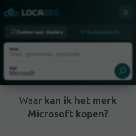
Zoeken naar dealers
Zoekopdracht
Waar
Wat
Waar
kan ik het merk
Microsoft kopen?
Huidige locatie