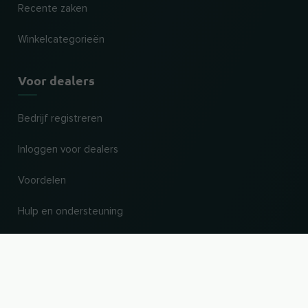
Recente zaken
Winkelcategorieën
Voor dealers
Bedrijf registreren
Inloggen voor dealers
Voordelen
Hulp en ondersteuning
UP
Land en taal wijzigen