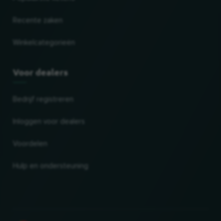
Recente zaken
Winkelcategorieën
Voor dealers
Bedrijf registreren
Inloggen voor dealers
Voordelen
Hulp en ondersteuning