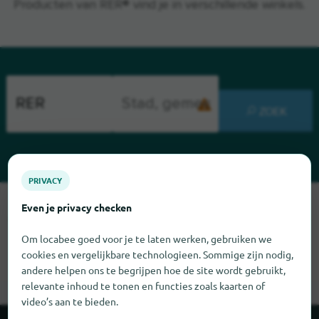
Producten van RER® vind je in verschillende winkels.
ZOEK
PRIVACY
Sorry, we kunnen RER op dit moment niet vinden. Als u weet
Even je privacy checken
waar RER te vinden is, zouden we het erg op prijs stellen als u
ons dat laat weten.
Om locabee goed voor je te laten werken, gebruiken we
cookies en vergelijkbare technologieen. Sommige zijn nodig,
andere helpen ons te begrijpen hoe de site wordt gebruikt,
relevante inhoud te tonen en functies zoals kaarten of
video’s aan te bieden.