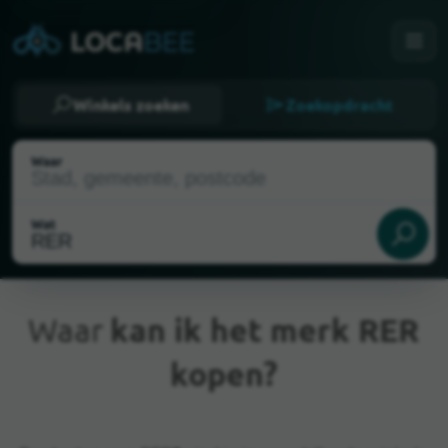
Winkels zoeken
Zoekopdracht
Waar
Wat
Waar
kan ik het merk RER
kopen?
Huidige locatie