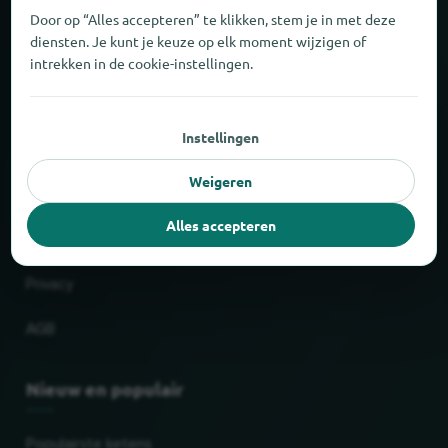
Door op “Alles accepteren” te klikken, stem je in met deze
Over locabee
diensten. Je kunt je keuze op elk moment wijzigen of
intrekken in de cookie-instellingen.
Feiten en cijfers
Partner
Instellingen
Wettelijk
Weigeren
Alles accepteren
Afdruk
Privacy
AGB
Nieuw en populair
Populairste ketens