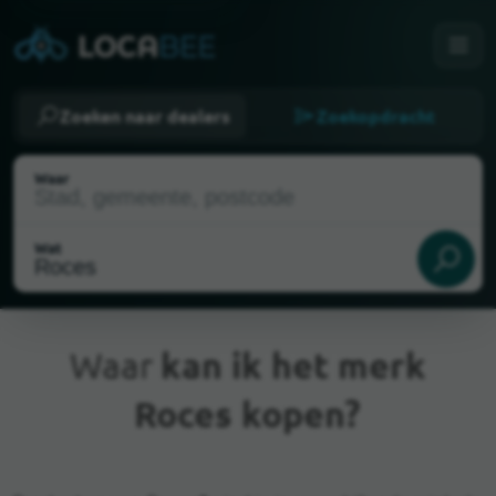
Zoeken naar dealers
Zoekopdracht
Waar
Wat
Waar
kan ik het merk
Roces kopen?
Huidige locatie