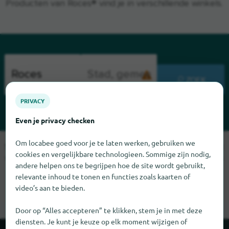
Producten van Roces® vind je in verschillende winkels.
ZOEK
PRIVACY
Even je privacy checken
Om locabee goed voor je te laten werken, gebruiken we
Sorry, we kunnen Roces op dit moment niet vinden. Als u weet
cookies en vergelijkbare technologieen. Sommige zijn nodig,
waar Roces te vinden is, zouden we het erg op prijs stellen als
andere helpen ons te begrijpen hoe de site wordt gebruikt,
u ons dat laat weten.
relevante inhoud te tonen en functies zoals kaarten of
video’s aan te bieden.
Door op “Alles accepteren” te klikken, stem je in met deze
diensten. Je kunt je keuze op elk moment wijzigen of