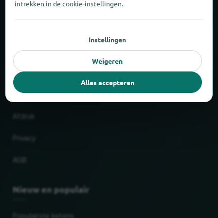
intrekken in de cookie-instellingen.
Over locabee
Instellingen
Feiten en cijfers
Weigeren
Partner
Alles accepteren
Wettelijk
Afdruk
Privacy
AGB
Nieuw en populair
Populairste ketens