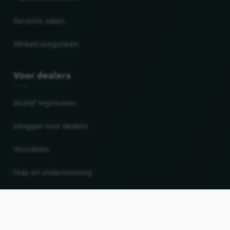
Recente zaken
Winkelcategorieën
Voor dealers
Bedrijf registreren
Inloggen voor dealers
Voordelen
Hulp en ondersteuning