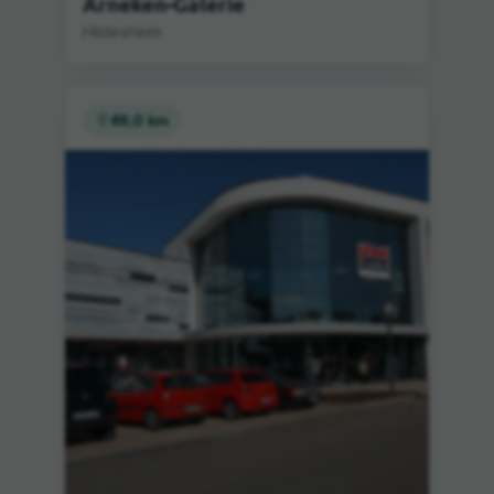
Arneken-Galerie
Hildesheim
49,0 km