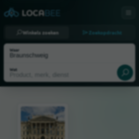
Winkels zoeken
Zoekopdracht
Waar
Wat
Mijn locatie selecteren