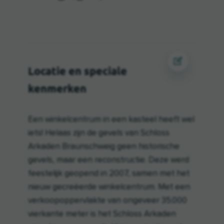
Locatie en speciale
kenmerken
Een winkelcentrum in een kasteel heeft wel
iets! Helaas zijn de gevels van Schloss
Arkaden Braunschweig geen historische
gevels, maar een reconstructie. Deze werd
feestelijk geopend in 2007, samen met het
nieuw gecreëerde winkelcentrum. Met een
verkoopoppervlakte van ongeveer 35.000
vierkante meter is het Schloss Arkaden