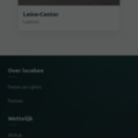
Leine-Center
Laatzen
Over locabee
Feiten en cijfers
Partner
Wettelijk
Afdruk