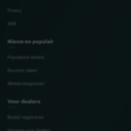
Privacy
AGB
Nieuw en populair
Populairste ketens
Recente zaken
Winkelcategorieën
Voor dealers
Bedrijf registreren
Inloggen voor dealers