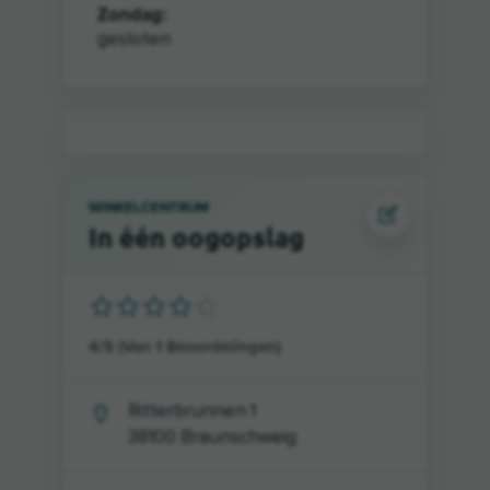
Zondag:
gesloten
WINKELCENTRUM
In één oogopslag
4
/
5
(Van
1
Beoordelingen)
Ritterbrunnen 1
38100
Braunschweig