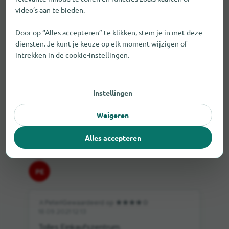
parkeerplaatsen. Deze zijn betalend. Wie
video’s aan te bieden.
met het openbaar vervoer komt, kan kiezen
Door op “Alles accepteren” te klikken, stem je in met deze
uit tramlijnen 1,2,3,4,5 en buslijn 420.
diensten. Je kunt je keuze op elk moment wijzigen of
Verdere verbindingen worden geboden door
intrekken in de cookie-instellingen.
de naburige halte Rathaus.
Instellingen
Weigeren
Alles accepteren
PE
Peter
|
Gewaardeerd op
18.09.2021 12:13
Tolles Einkaufszentrum.