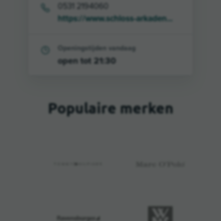
0531 2194060
https://www.schloss-arkaden...
Openingstijden vandaag
open tot 21:30
Populaire merken