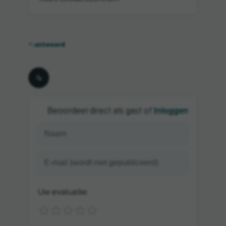
antwoord
Inloggen
Beoordeel direct als gast of
Uw evaluatie: