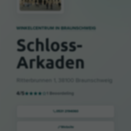
WINKELCENTRUM IN
BRAUNSCHWEIG
Schloss-
Arkaden
Ritterbrunnen 1, 38100 Braunschweig
4
/5
1
Beoordeling
0531 2194060
Website