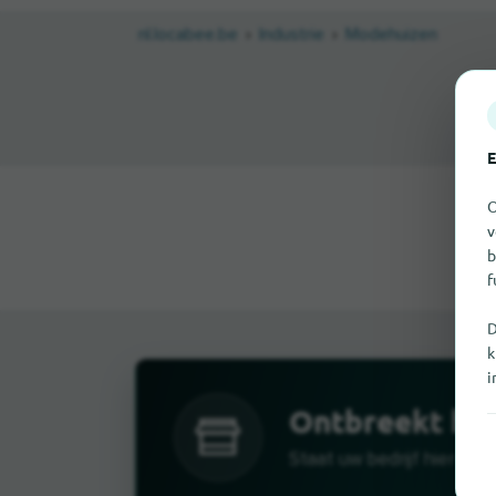
nl.locabee.be
Industrie
Modehuizen
E
O
v
b
f
D
k
i
Ontbreekt hier
Staat uw bedrijf hier nog