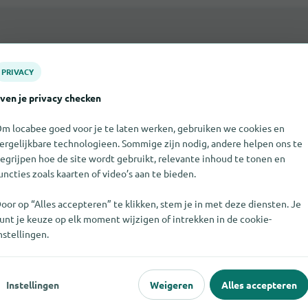
PRIVACY
ven je privacy checken
m locabee goed voor je te laten werken, gebruiken we cookies en
ergelijkbare technologieen. Sommige zijn nodig, andere helpen ons te
egrijpen hoe de site wordt gebruikt, relevante inhoud te tonen en
uncties zoals kaarten of video’s aan te bieden.
oor op “Alles accepteren” te klikken, stem je in met deze diensten. Je
unt je keuze op elk moment wijzigen of intrekken in de cookie-
nstellingen.
 iets?
Instellingen
Weigeren
Alles accepteren
 niet vermeld? Voer het gratis in een paar stappen in.