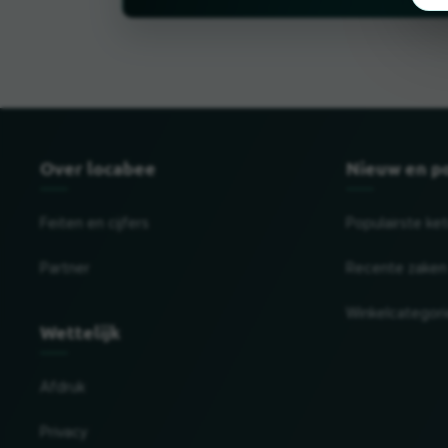
Over locabee
Nieuw en p
Feiten en cijfers
Populairste ke
Partner
Recente zaken
Winkelcategor
Wettelijk
Afdruk
Privacy