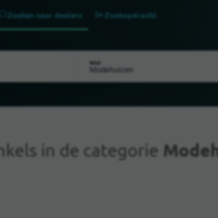
Zoeken naar dealers
Zoekopdracht
Wat
kels in de categorie
Modeh