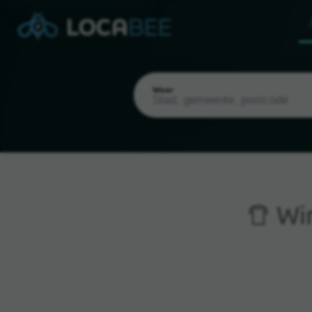
Waar
Win
Huidige locatie