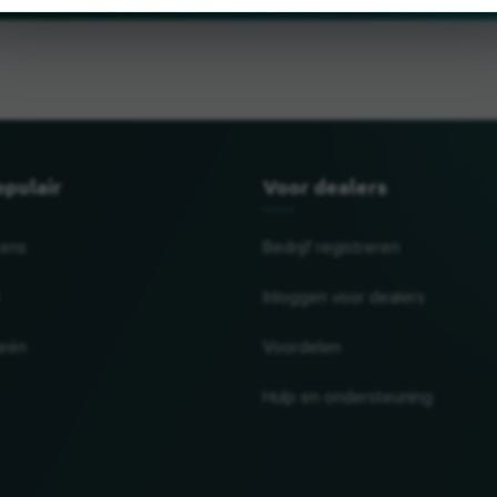
opulair
Voor dealers
tens
Bedrijf registreren
Inloggen voor dealers
ieën
Voordelen
Hulp en ondersteuning