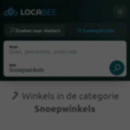
Zoeken naar dealers
Zoekopdracht
Waar
Wat
Winkels in de categorie
Snoepwinkels
Huidige locatie