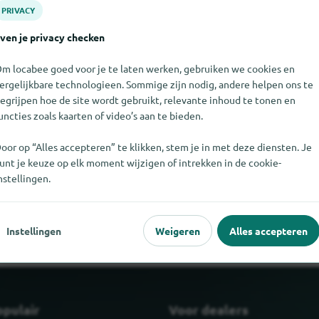
PRIVACY
ven je privacy checken
m locabee goed voor je te laten werken, gebruiken we cookies en
ergelijkbare technologieen. Sommige zijn nodig, andere helpen ons te
egrijpen hoe de site wordt gebruikt, relevante inhoud te tonen en
uncties zoals kaarten of video’s aan te bieden.
oor op “Alles accepteren” te klikken, stem je in met deze diensten. Je
unt je keuze op elk moment wijzigen of intrekken in de cookie-
ment niet vinden. Als u weet waar Designvloer leggen te vinden is
nstellingen.
dat laat weten.
Instellingen
Weigeren
Alles accepteren
opulair
Voor dealers