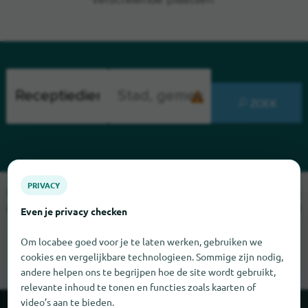
verschillende plaatsen.
ZOEK
PRIVACY
Sorry, we kunnen Receptiediensten op dit moment niet vinden.
Als u weet waar Receptiediensten te vinden is, zouden we het
Even je privacy checken
erg op prijs stellen als u ons dat laat weten.
Om locabee goed voor je te laten werken, gebruiken we
cookies en vergelijkbare technologieen. Sommige zijn nodig,
andere helpen ons te begrijpen hoe de site wordt gebruikt,
relevante inhoud te tonen en functies zoals kaarten of
video’s aan te bieden.