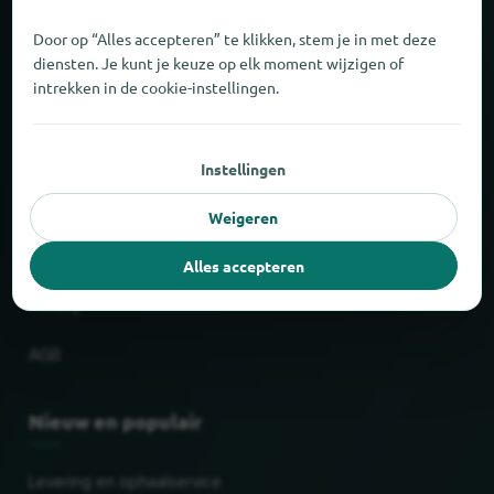
Over locabee
Door op “Alles accepteren” te klikken, stem je in met deze
diensten. Je kunt je keuze op elk moment wijzigen of
Feiten en cijfers
intrekken in de cookie-instellingen.
Partner
Instellingen
Wettelijk
Weigeren
Afdruk
Alles accepteren
Privacy
AGB
Nieuw en populair
Levering en ophaalservice