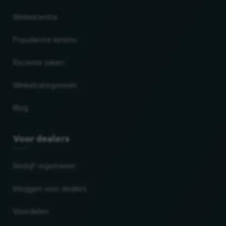
Winkelcentra
Populairste ketens
Recente zaken
Winkelcategorieën
Blog
Voor dealers
Bedrijf registreren
Inloggen voor dealers
Voordelen