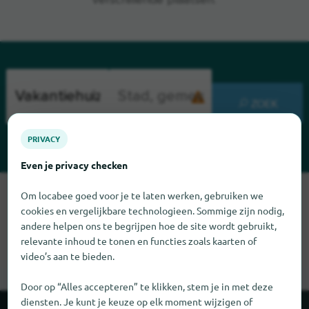
verschillende plaatsen.
ZOEK
PRIVACY
Even je privacy checken
Sorry, we kunnen Vakantiehuizen in Italië op dit moment niet
Om locabee goed voor je te laten werken, gebruiken we
vinden. Als u weet waar Vakantiehuizen in Italië te vinden is,
cookies en vergelijkbare technologieen. Sommige zijn nodig,
zouden we het erg op prijs stellen als u ons dat laat weten.
andere helpen ons te begrijpen hoe de site wordt gebruikt,
relevante inhoud te tonen en functies zoals kaarten of
video’s aan te bieden.
Door op “Alles accepteren” te klikken, stem je in met deze
diensten. Je kunt je keuze op elk moment wijzigen of