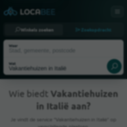
Winkels zoeken
Zoekopdracht
Waar
Wat
Wie biedt
Vakantiehuizen
in Italië aan?
Huidige locatie
Je vindt de service "Vakantiehuizen in Italië" op