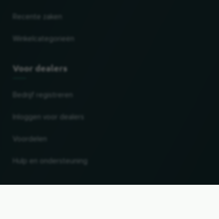
Recente zaken
Winkelcategorieën
Voor dealers
Bedrijf registreren
Inloggen voor dealers
Voordelen
Hulp en ondersteuning