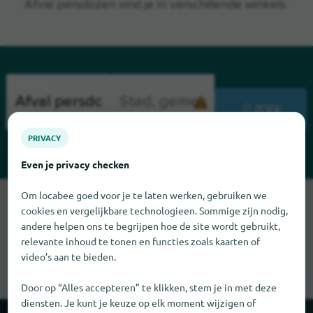
Afval persdozen vind je in verschillende winkels.
ZOEK
PRIVACY
Even je privacy checken
Om locabee goed voor je te laten werken, gebruiken we
Sorry, we kunnen Afval persdozen op dit moment niet vinden.
cookies en vergelijkbare technologieen. Sommige zijn nodig,
Als u weet waar Afval persdozen te vinden is, zouden we het
andere helpen ons te begrijpen hoe de site wordt gebruikt,
erg op prijs stellen als u ons dat laat weten.
relevante inhoud te tonen en functies zoals kaarten of
video’s aan te bieden.
Door op “Alles accepteren” te klikken, stem je in met deze
diensten. Je kunt je keuze op elk moment wijzigen of