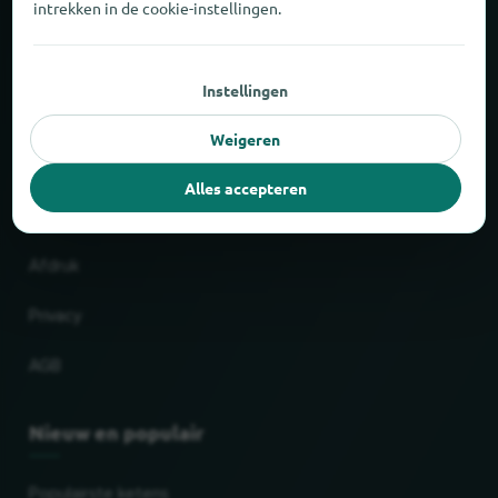
intrekken in de cookie-instellingen.
Over locabee
Instellingen
Feiten en cijfers
Weigeren
Partner
Alles accepteren
Wettelijk
Afdruk
Privacy
AGB
Nieuw en populair
Populairste ketens