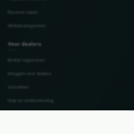
Recente zaken
Winkelcategorieën
Voor dealers
Bedrijf registreren
Inloggen voor dealers
Voordelen
Hulp en ondersteuning