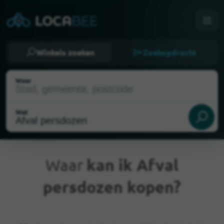
Winkels zoeken
Zoekopdracht
Waar
Wat
Waar
kan ik Afval
persdozen kopen?
Huidige locatie