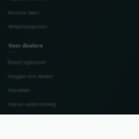
Recente zaken
Winkelcategorieën
Voor dealers
Bedrijf registreren
Inloggen voor dealers
Voordelen
Hulp en ondersteuning