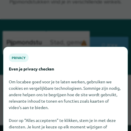
Pijpmondstukken vind je in verschillende winkels.
ZOEK
PRIVACY
Even je privacy checken
Om locabee goed voor je te laten werken, gebruiken we
Sorry, we kunnen Pijpmondstukken op dit moment niet vinden.
cookies en vergelijkbare technologieen. Sommige zijn nodig,
Als u weet waar Pijpmondstukken te vinden is, zouden we het
andere helpen ons te begrijpen hoe de site wordt gebruikt,
erg op prijs stellen als u ons dat laat weten.
relevante inhoud te tonen en functies zoals kaarten of
video’s aan te bieden.
Door op “Alles accepteren” te klikken, stem je in met deze
diensten. Je kunt je keuze op elk moment wijzigen of