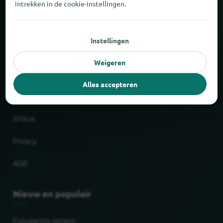
intrekken in de cookie-instellingen.
Over locabee
Instellingen
Feiten en cijfers
Weigeren
Partner
Alles accepteren
Wettelijk
Afdruk
Privacy
AGB
Nieuw en populair
Populairste ketens