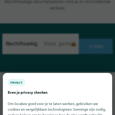
Rechthoekige douchebakken vind je in verschillende
winkels.
ZOEK
Sorry, we kunnen Rechthoekige douchebakken op dit moment
PRIVACY
niet vinden. Als u weet waar Rechthoekige douchebakken te
vinden is, zouden we het erg op prijs stellen als u ons dat laat
Even je privacy checken
weten.
Om locabee goed voor je te laten werken, gebruiken we
cookies en vergelijkbare technologieen. Sommige zijn nodig,
andere helpen ons te begrijpen hoe de site wordt gebruikt,