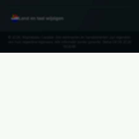
Land en taal wijzigen
© 2026, Wogibtswas / Locabee. Alle merknamen en handelsmerken zijn eigendom
van hun respectieve eigenaars. Alle informatie zonder garantie. Status 08.08.2026
19:06:48
UP