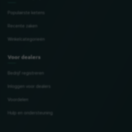
Populairste ketens
Recente zaken
Winkelcategorieën
Voor dealers
Bedrijf registreren
Inloggen voor dealers
Voordelen
Hulp en ondersteuning