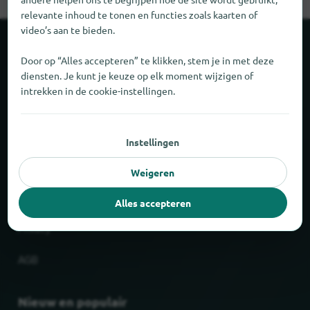
relevante inhoud te tonen en functies zoals kaarten of
video’s aan te bieden.
Over locabee
Door op “Alles accepteren” te klikken, stem je in met deze
diensten. Je kunt je keuze op elk moment wijzigen of
intrekken in de cookie-instellingen.
Feiten en cijfers
Partner
Instellingen
Wettelijk
Weigeren
Afdruk
Alles accepteren
Privacy
AGB
Nieuw en populair