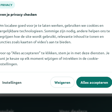
PRIVACY
ven je privacy checken
m locabee goed voor je te laten werken, gebruiken we cookies en
ergelijkbare technologieen. Sommige zijn nodig, andere helpen ons te
egrijpen hoe de site wordt gebruikt, relevante inhoud te tonen en
uncties zoals kaarten of video’s aan te bieden.
oor op “Alles accepteren” te klikken, stem je in met deze diensten. Je
unt je keuze op elk moment wijzigen of intrekken in de cookie-
niet vinden. Als u weet waar Ribeye-steaks te vinden is, zouden 
nstellingen.
weten.
Instellingen
Weigeren
Alles accepteren
opulair
Voor dealers