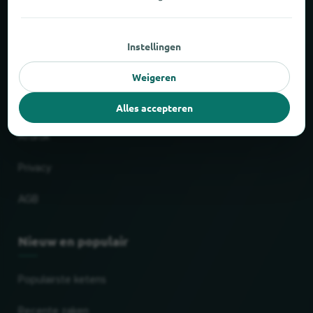
Feiten en cijfers
Instellingen
Partner
Weigeren
Wettelijk
Alles accepteren
Afdruk
Privacy
AGB
Nieuw en populair
Populairste ketens
Recente zaken