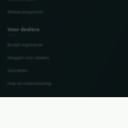
Winkelcategorieën
Voor dealers
Bedrijf registreren
Inloggen voor dealers
Voordelen
Hulp en ondersteuning
Land en taal wijzigen
UP