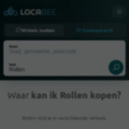
Winkels zoeken
Zoekopdracht
Waar
Wat
Waar
kan ik Rollen kopen?
Huidige locatie
Rollen vind je in verschillende winkels.