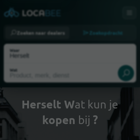
Zoeken naar dealers
Zoekopdracht
Waar
Wat
Herselt W
at kun je
kopen
bij
?
Mijn locatie selecteren