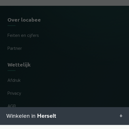
Over locabee
Feiten en cijfers
Partner
Wettelijk
Afdruk
Privacy
AGB
Herselt
Winkelen in
Nieuw en populair