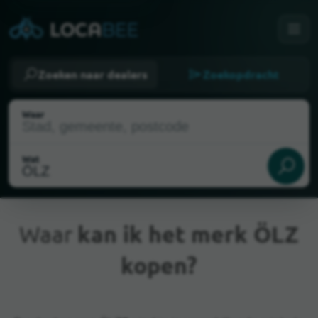
Zoeken naar dealers
Zoekopdracht
Waar
Wat
Waar
kan ik het merk ÖLZ
kopen?
Huidige locatie