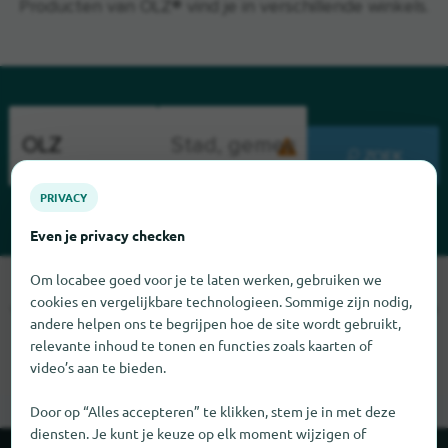
Producten van ÖLZ® vind je in verschillende winkels.
ZOEK
PRIVACY
Even je privacy checken
Om locabee goed voor je te laten werken, gebruiken we
Sorry, we kunnen ÖLZ op dit moment niet vinden. Als u weet
cookies en vergelijkbare technologieen. Sommige zijn nodig,
waar ÖLZ te vinden is, zouden we het erg op prijs stellen als u
andere helpen ons te begrijpen hoe de site wordt gebruikt,
ons dat laat weten.
relevante inhoud te tonen en functies zoals kaarten of
video’s aan te bieden.
Door op “Alles accepteren” te klikken, stem je in met deze
diensten. Je kunt je keuze op elk moment wijzigen of