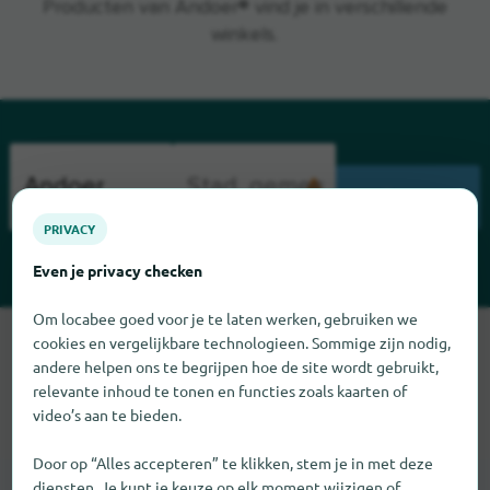
Producten van Andoer® vind je in verschillende
winkels.
ZOEK
PRIVACY
Even je privacy checken
Om locabee goed voor je te laten werken, gebruiken we
Sorry, we kunnen Andoer op dit moment niet vinden. Als u
cookies en vergelijkbare technologieen. Sommige zijn nodig,
weet waar Andoer te vinden is, zouden we het erg op prijs
andere helpen ons te begrijpen hoe de site wordt gebruikt,
relevante inhoud te tonen en functies zoals kaarten of
stellen als u ons dat laat weten.
video’s aan te bieden.
Door op “Alles accepteren” te klikken, stem je in met deze
diensten. Je kunt je keuze op elk moment wijzigen of