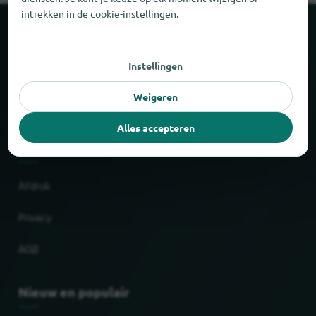
intrekken in de cookie-instellingen.
Over locabee
Instellingen
Feiten en cijfers
Weigeren
Partner
Alles accepteren
Wettelijk
Afdruk
Privacy
AGB
Nieuw en populair