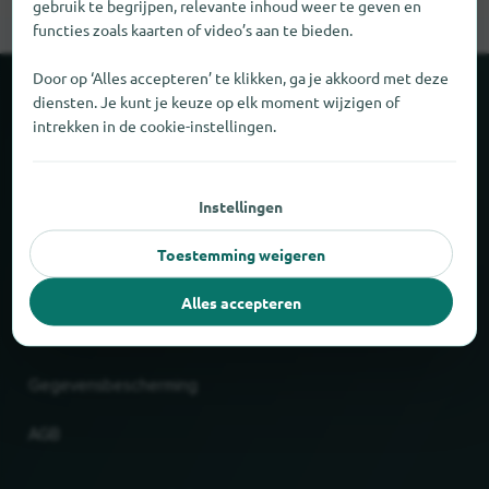
gebruik te begrijpen, relevante inhoud weer te geven en
functies zoals kaarten of video’s aan te bieden.
Door op ‘Alles accepteren’ te klikken, ga je akkoord met deze
diensten. Je kunt je keuze op elk moment wijzigen of
Over locabee
intrekken in de cookie-instellingen.
Feiten en cijfers
Instellingen
Partner
Toestemming weigeren
Wettelijk
Alles accepteren
Afdruk
Gegevensbescherming
AGB