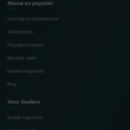
Nieuw en populair
Levering en ophaalservice
Winkelcentra
Populairste ketens
Recente zaken
Dealercategorieën
Blog
Voor dealers
Bedrijf registreren