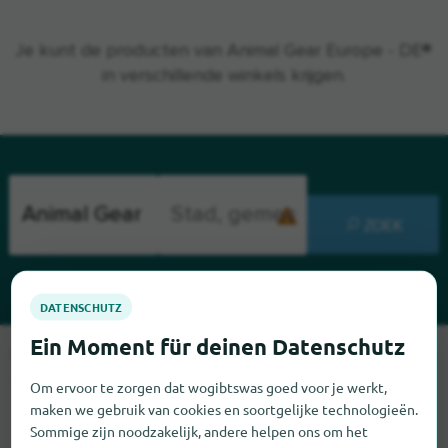
Je kunt de producten van Animal Gear Europe - DE®
in verschillende winkels krijgen.
ZOEK
Sorry, we kunnen Animal Gear Europe - DE op dit moment niet
vinden. Als u weet waar Animal Gear Europe - DE te vinden is,
Om ervoor te zorgen dat wogibtswas goed voor je werkt,
zouden we het erg op prijs stellen als u ons dat laat weten.
maken we gebruik van cookies en soortgelijke technologieën.
Sommige zijn noodzakelijk, andere helpen ons om het