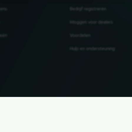
tens
Bedrijf registreren
Inloggen voor dealers
ieën
Voordelen
Hulp en ondersteuning
UP
knamen en handelsmerken zijn eigendom van hun respectieve eigenaars. Alle informatie zond