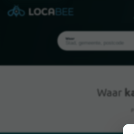
Waar
Waar
k
Huidige locatie
P