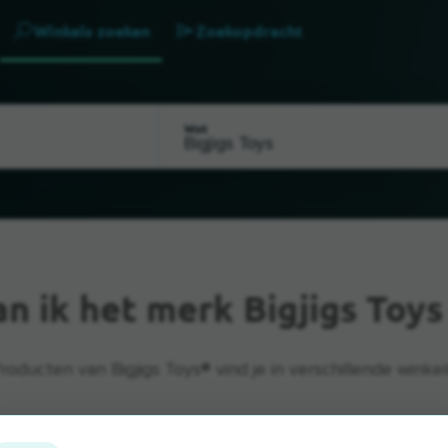
Winkels zoeken
Zoekopdracht
Wat
an ik het merk Bigjigs Toy
roducten van Bigjigs Toys® vind je in verschillende winkel