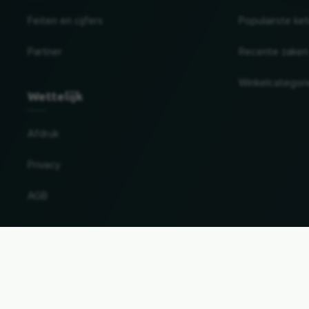
Feiten en cijfers
Populairste ke
Partner
Recente zaken
Winkelcategor
Wettelijk
Afdruk
Privacy
AGB
Land en taal wijzigen
© 2026, Wogibtswas / Locabee. Alle mer