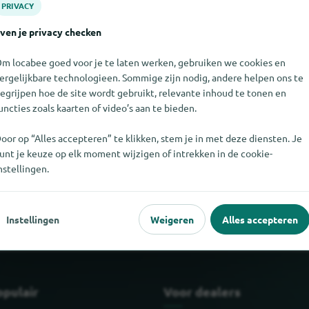
PRIVACY
ven je privacy checken
m locabee goed voor je te laten werken, gebruiken we cookies en
ergelijkbare technologieen. Sommige zijn nodig, andere helpen ons te
egrijpen hoe de site wordt gebruikt, relevante inhoud te tonen en
uncties zoals kaarten of video’s aan te bieden.
oor op “Alles accepteren” te klikken, stem je in met deze diensten. Je
unt je keuze op elk moment wijzigen of intrekken in de cookie-
nstellingen.
et vinden. Als u weet waar Bigjigs Toys te vinden is, zouden we het
Instellingen
Weigeren
Alles accepteren
opulair
Voor dealers