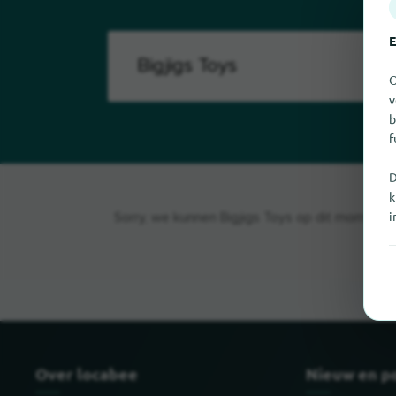
E
O
v
b
f
D
k
i
Sorry, we kunnen Bigjigs Toys op dit moment ni
Over locabee
Nieuw en p