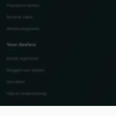
Populairste ketens
Recente zaken
Winkelcategorieën
Voor dealers
Bedrijf registreren
Inloggen voor dealers
Voordelen
Hulp en ondersteuning