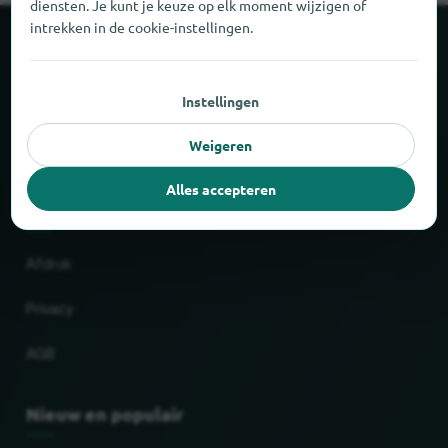
diensten. Je kunt je keuze op elk moment wijzigen of
intrekken in de cookie-instellingen.
Over locabee
Instellingen
Feiten en cijfers
Weigeren
Partner
Alles accepteren
Wettelijk
Afdruk
Privacy
AGB
Nieuw en populair