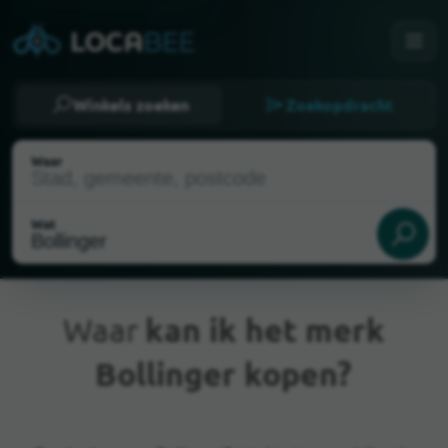
Winkels zoeken
Zoekopdracht
Waar
Wat
Waar
kan ik het merk
Bollinger kopen?
Huidige locatie