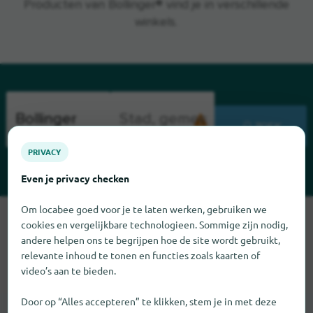
Producten van Bollinger® vind je in verschillende
winkels.
ZOEK
PRIVACY
Even je privacy checken
Om locabee goed voor je te laten werken, gebruiken we
Sorry, we kunnen Bollinger op dit moment niet vinden. Als u
cookies en vergelijkbare technologieen. Sommige zijn nodig,
weet waar Bollinger te vinden is, zouden we het erg op prijs
andere helpen ons te begrijpen hoe de site wordt gebruikt,
stellen als u ons dat laat weten.
relevante inhoud te tonen en functies zoals kaarten of
video’s aan te bieden.
Door op “Alles accepteren” te klikken, stem je in met deze