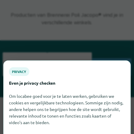
Producten van Brennerei Poli Jacopo® vind je in
verschillende winkels.
ZOEKEN
PRIVACY
Even je privacy checken
Om locabee goed voor je te laten werken, gebruiken we
cookies en vergelijkbare technologieen. Sommige zijn nodig,
Sorry, we kunnen Brennerei Poli Jacopo op dit moment niet
andere helpen ons te begrijpen hoe de site wordt gebruikt,
vinden. Als u weet waar Brennerei Poli Jacopo te vinden is,
relevante inhoud te tonen en functies zoals kaarten of
zouden we het erg op prijs stellen als u ons dat laat weten.
video’s aan te bieden.