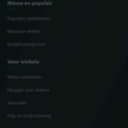
Nieuw en populair
Populaire winkelketens
Nieuwste winkels
Bedrijfscategorieën
Voor winkels
Winkel aanmelden
Inloggen voor dealers
Voordelen
Hulp en ondersteuning