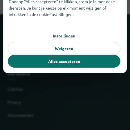
Door op “Alles accepteren” te klikken, stem je in met deze
diensten. Je kunt je keuze op elk moment wijzigen of
intrekken in de cookie-instellingen.
Over locabee
Instellingen
Cijfers en feiten
Weigeren
Partner
Alles accepteren
Juridisch
Colofon
Privacy
Voorwaarden