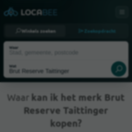
Winkels zoeken
Zoekopdracht
Waar
Wat
Waar
kan ik het merk Brut
Reserve Taittinger
Huidige locatie
kopen?