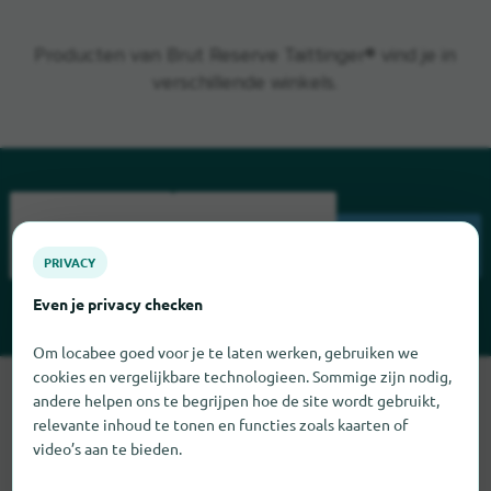
Producten van Brut Reserve Taittinger® vind je in
verschillende winkels.
ZOEK
PRIVACY
Even je privacy checken
Om locabee goed voor je te laten werken, gebruiken we
cookies en vergelijkbare technologieen. Sommige zijn nodig,
Sorry, we kunnen Brut Reserve Taittinger op dit moment niet
andere helpen ons te begrijpen hoe de site wordt gebruikt,
vinden. Als u weet waar Brut Reserve Taittinger te vinden is,
relevante inhoud te tonen en functies zoals kaarten of
zouden we het erg op prijs stellen als u ons dat laat weten.
video’s aan te bieden.