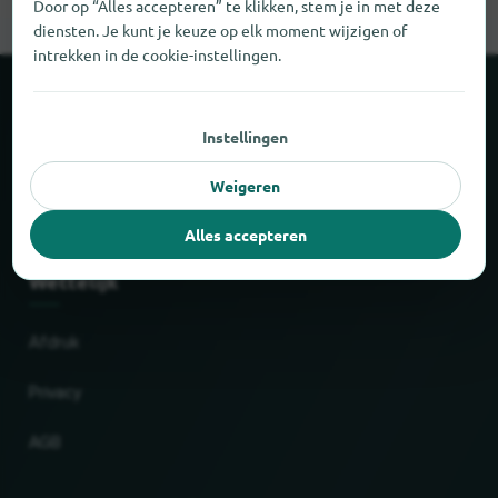
Door op “Alles accepteren” te klikken, stem je in met deze
diensten. Je kunt je keuze op elk moment wijzigen of
intrekken in de cookie-instellingen.
Over locabee
Instellingen
Feiten en cijfers
Weigeren
Partner
Alles accepteren
Wettelijk
Afdruk
Privacy
AGB