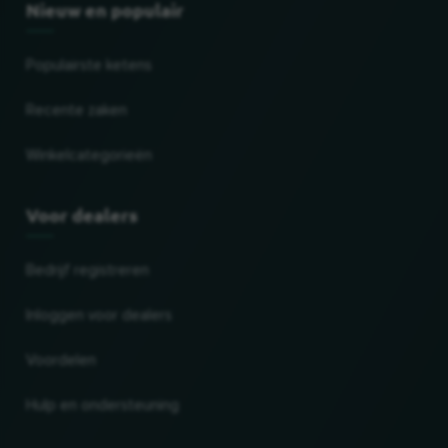
Nieuw en populair
Populairste ketens
Recente zaken
Winkelcategorieën
Voor dealers
Bedrijf registreren
Inloggen voor dealers
Voordelen
Hulp en ondersteuning