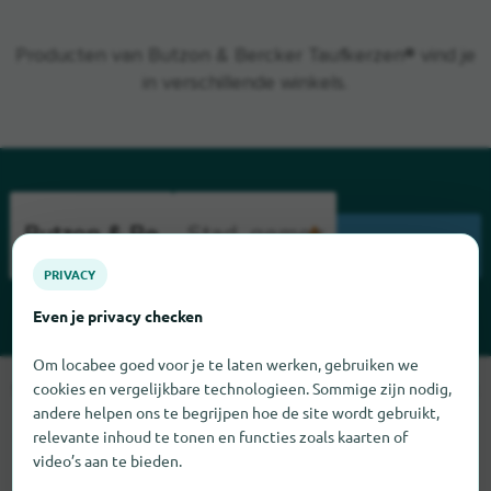
Producten van Butzon & Bercker Taufkerzen® vind je
in verschillende winkels.
ZOEK
PRIVACY
Even je privacy checken
Om locabee goed voor je te laten werken, gebruiken we
cookies en vergelijkbare technologieen. Sommige zijn nodig,
Sorry, we kunnen Butzon & Bercker Taufkerzen op dit moment
andere helpen ons te begrijpen hoe de site wordt gebruikt,
niet vinden. Als u weet waar Butzon & Bercker Taufkerzen te
relevante inhoud te tonen en functies zoals kaarten of
vinden is, zouden we het erg op prijs stellen als u ons dat laat
video’s aan te bieden.
weten.