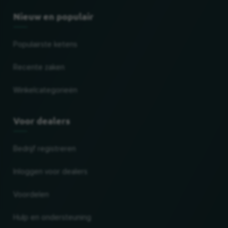
Nieuw en populair
Populairste ketens
Recente zaken
Winkelcategorieën
Voor dealers
Bedrijf registreren
Inloggen voor dealers
Voordelen
Hulp en ondersteuning