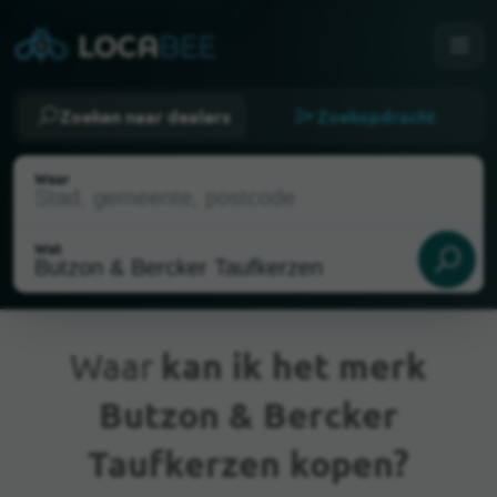
Zoeken naar dealers
Zoekopdracht
Waar
Wat
Waar
kan ik het merk
Butzon & Bercker
Huidige locatie
Taufkerzen kopen?