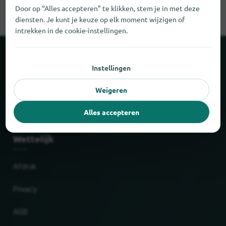
Door op “Alles accepteren” te klikken, stem je in met deze
diensten. Je kunt je keuze op elk moment wijzigen of
intrekken in de cookie-instellingen.
Over locabee
Instellingen
Feiten en cijfers
Weigeren
Partner
Alles accepteren
Wettelijk
Afdruk
Privacy
AGB