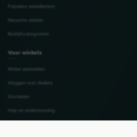
Populaire winkelketens
Nieuwste winkels
Bedrijfscategorieën
Voor winkels
Winkel aanmelden
Inloggen voor dealers
Voordelen
Hulp en ondersteuning