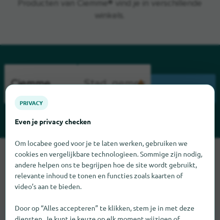
Producten van Ciemme® vind je in verschillende
winkels.
ZOEKEN
PRIVACY
Even je privacy checken
Om locabee goed voor je te laten werken, gebruiken we
Sorry, we kunnen Ciemme op dit moment niet vinden. Als u
cookies en vergelijkbare technologieen. Sommige zijn nodig,
weet waar Ciemme te vinden is, zouden we het erg op prijs
andere helpen ons te begrijpen hoe de site wordt gebruikt,
relevante inhoud te tonen en functies zoals kaarten of
stellen als u ons dat laat weten.
video’s aan te bieden.
Door op “Alles accepteren” te klikken, stem je in met deze
diensten. Je kunt je keuze op elk moment wijzigen of