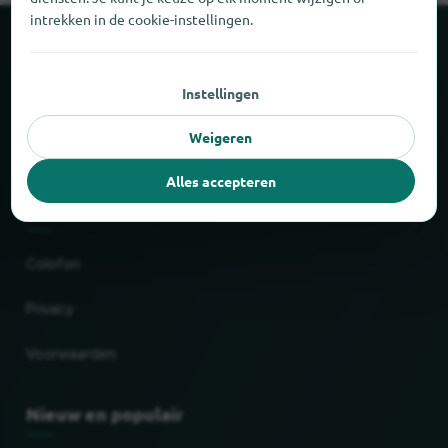
intrekken in de cookie-instellingen.
Over locabee
Instellingen
Cijfers en feiten
Weigeren
Partner
Alles accepteren
Juridisch
Colofon
Privacy
Voorwaarden
Nieuw en populair