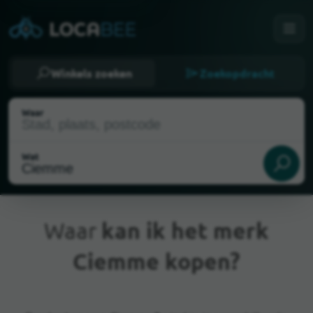
Winkels zoeken
Zoekopdracht
Waar
Wat
Waar
kan ik het merk
Ciemme kopen?
Huidige locatie