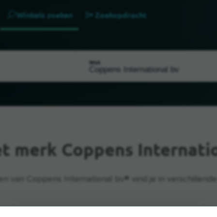
Winkels zoeken
Zoekopdracht
Wat
et merk Coppens Internati
n van Coppens International bv® vind je in verschillende