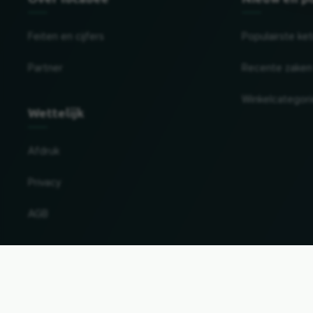
Feiten en cijfers
Populairste ke
Partner
Recente zaken
Winkelcategor
Wettelijk
Afdruk
Privacy
AGB
Land en taal wijzigen