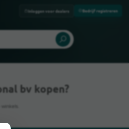
Bedrijf registreren
Inloggen voor dealers
onal bv kopen?
 winkels.