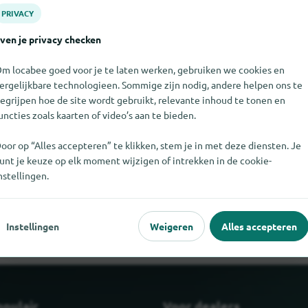
PRIVACY
ven je privacy checken
m locabee goed voor je te laten werken, gebruiken we cookies en
ergelijkbare technologieen. Sommige zijn nodig, andere helpen ons te
egrijpen hoe de site wordt gebruikt, relevante inhoud te tonen en
uncties zoals kaarten of video’s aan te bieden.
oor op “Alles accepteren” te klikken, stem je in met deze diensten. Je
unt je keuze op elk moment wijzigen of intrekken in de cookie-
it moment niet vinden. Als u weet waar Coppens International bv t
nstellingen.
als u ons dat laat weten.
Instellingen
Weigeren
Alles accepteren
opulair
Voor dealers