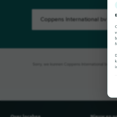
E
O
v
b
f
D
k
Sorry, we kunnen Coppens International bv op d
i
Over locabee
Nieuw en p