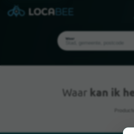
Waar
Waar
kan ik h
Huidige locatie
Producte