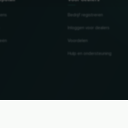
tens
Bedrijf registreren
Inloggen voor dealers
ieën
Voordelen
Hulp en ondersteuning
UP