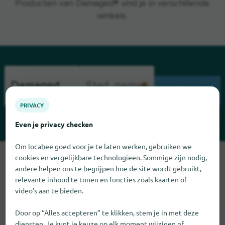
Producten van Damaged® vind je in verschillende
winkels.
ZOEK
PRIVACY
Even je privacy checken
Om locabee goed voor je te laten werken, gebruiken we
Sorry, we kunnen Damaged op dit moment niet vinden. Als u
cookies en vergelijkbare technologieen. Sommige zijn nodig,
weet waar Damaged te vinden is, zouden we het erg op prijs
andere helpen ons te begrijpen hoe de site wordt gebruikt,
relevante inhoud te tonen en functies zoals kaarten of
stellen als u ons dat laat weten.
video’s aan te bieden.
Door op “Alles accepteren” te klikken, stem je in met deze
diensten. Je kunt je keuze op elk moment wijzigen of