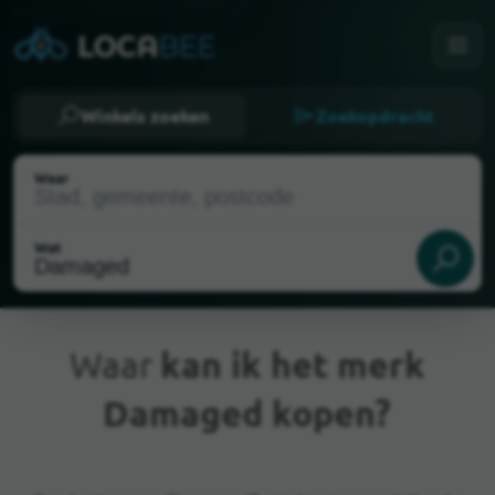
Winkels zoeken
Zoekopdracht
Waar
Wat
Waar
kan ik het merk
Damaged kopen?
Huidige locatie