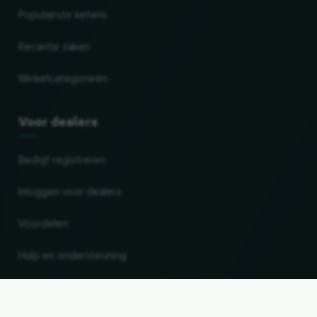
Populairste ketens
Recente zaken
Winkelcategorieën
Voor dealers
Bedrijf registreren
Inloggen voor dealers
Voordelen
Hulp en ondersteuning