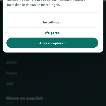
intrekken in de cookie-instellingen.
Over locabee
Instellingen
Feiten en cijfers
Weigeren
Partner
Alles accepteren
Wettelijk
Afdruk
Privacy
AGB
Nieuw en populair