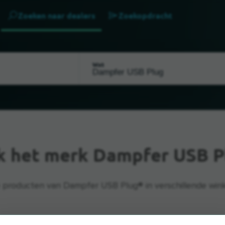
Zoeken naar dealers
Zoekopdracht
Wat
ik het merk Dampfer USB P
 producten van Dampfer USB Plug® in verschillende winke