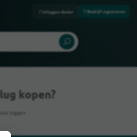
Bedrijf registreren
Inloggen dealer
lug kopen?
ls krijgen.