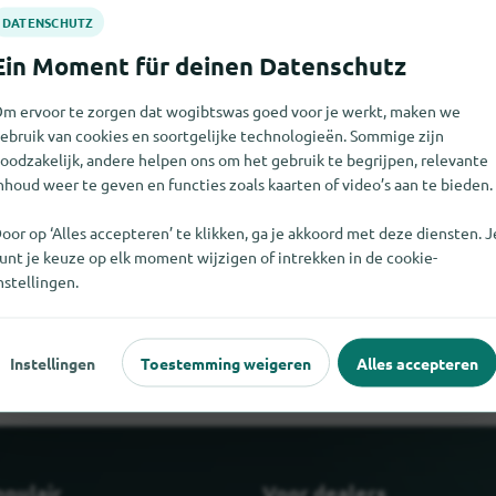
m ervoor te zorgen dat wogibtswas goed voor je werkt, maken we
ebruik van cookies en soortgelijke technologieën. Sommige zijn
oodzakelijk, andere helpen ons om het gebruik te begrijpen, relevante
nhoud weer te geven en functies zoals kaarten of video’s aan te bieden.
oor op ‘Alles accepteren’ te klikken, ga je akkoord met deze diensten. J
unt je keuze op elk moment wijzigen of intrekken in de cookie-
t niet vinden. Als u weet waar Dampfer USB Plug te vinden is, z
nstellingen.
laat weten.
Instellingen
Toestemming weigeren
Alles accepteren
opulair
Voor dealers