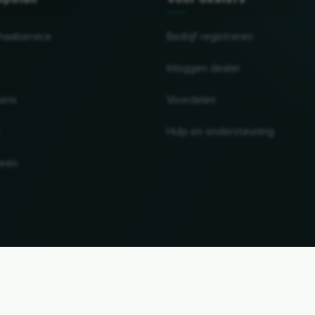
haalservice
Bedrijf registreren
Inloggen dealer
tens
Voordelen
Hulp en ondersteuning
ieën
UP