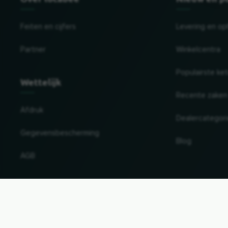
Feiten en cijfers
Levering en op
Partner
Winkelcentra
Populairste ke
Wettelijk
Recente zaken
Afdruk
Dealercategor
Gegevensbescherming
Blog
AGB
Land en taal wijzigen