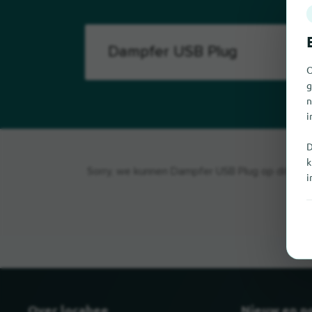
O
g
n
i
D
k
Sorry, we kunnen Dampfer USB Plug op dit momen
i
Over locabee
Nieuw en p