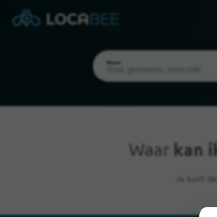
Waar
Waar
kan 
Huidige locatie
Je kunt de