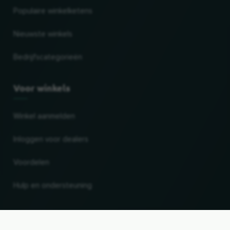
Populaire winkelketens
Nieuwste winkels
Bedrijfscategorieën
Voor winkels
Winkel aanmelden
Inloggen voor dealers
Voordelen
Hulp en ondersteuning