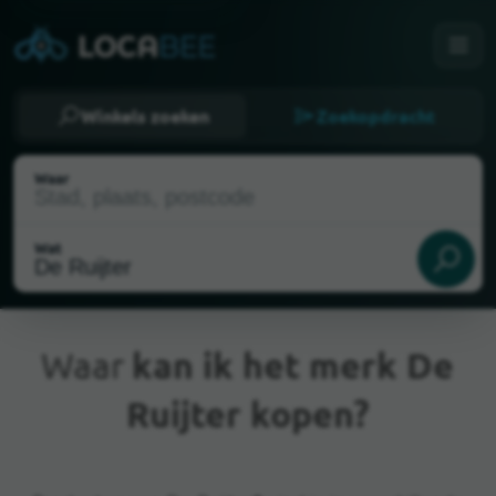
Winkels zoeken
Zoekopdracht
Waar
Wat
Waar
kan ik het merk De
Ruijter kopen?
Huidige locatie