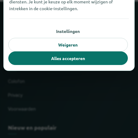
diensten. Je kunt je keuze op elk moment wijzigen of
intrekken in de cookie-instellingen.
Over locabee
Instellingen
Cijfers en feiten
Weigeren
Partner
Alles accepteren
Juridisch
Colofon
Privacy
Voorwaarden
Nieuw en populair