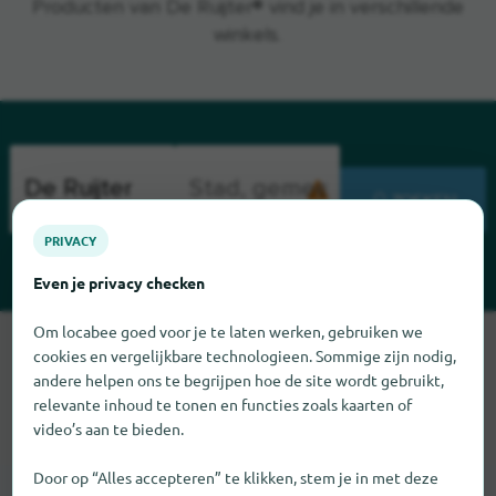
Producten van De Ruijter® vind je in verschillende
winkels.
ZOEKEN
PRIVACY
Even je privacy checken
Om locabee goed voor je te laten werken, gebruiken we
Sorry, we kunnen De Ruijter op dit moment niet vinden. Als u
cookies en vergelijkbare technologieen. Sommige zijn nodig,
weet waar De Ruijter te vinden is, zouden we het erg op prijs
andere helpen ons te begrijpen hoe de site wordt gebruikt,
stellen als u ons dat laat weten.
relevante inhoud te tonen en functies zoals kaarten of
video’s aan te bieden.
Door op “Alles accepteren” te klikken, stem je in met deze