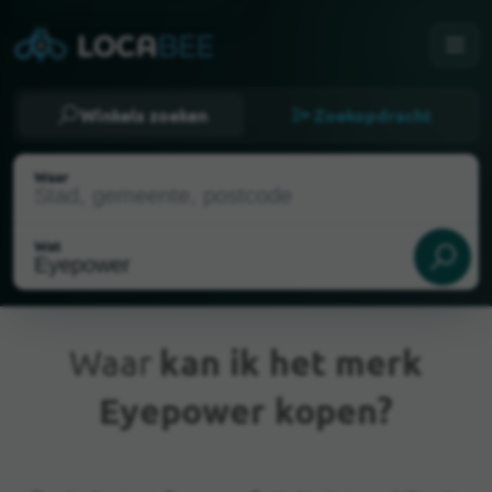
Winkels zoeken
Zoekopdracht
Waar
Wat
Waar
kan ik het merk
Eyepower kopen?
Huidige locatie