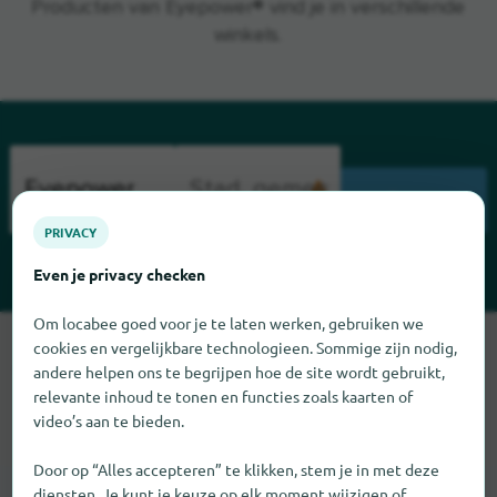
Producten van Eyepower® vind je in verschillende
winkels.
ZOEK
PRIVACY
Even je privacy checken
Om locabee goed voor je te laten werken, gebruiken we
Sorry, we kunnen Eyepower op dit moment niet vinden. Als u
cookies en vergelijkbare technologieen. Sommige zijn nodig,
weet waar Eyepower te vinden is, zouden we het erg op prijs
andere helpen ons te begrijpen hoe de site wordt gebruikt,
relevante inhoud te tonen en functies zoals kaarten of
stellen als u ons dat laat weten.
video’s aan te bieden.
Door op “Alles accepteren” te klikken, stem je in met deze
diensten. Je kunt je keuze op elk moment wijzigen of