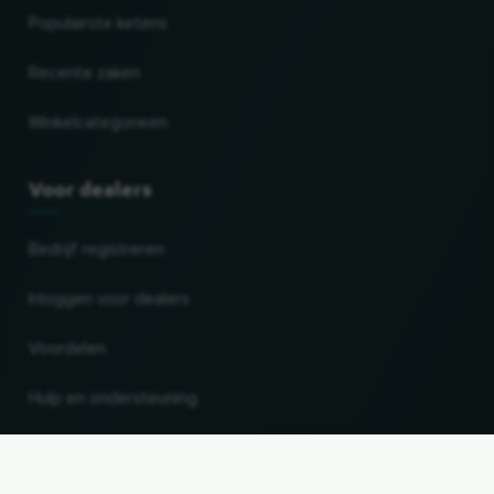
Populairste ketens
Recente zaken
Winkelcategorieën
Voor dealers
Bedrijf registreren
Inloggen voor dealers
Voordelen
Hulp en ondersteuning