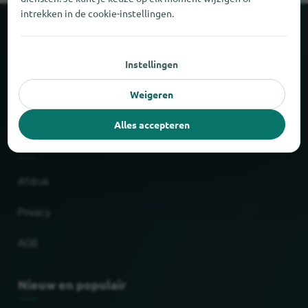
intrekken in de cookie-instellingen.
Over locabee
Instellingen
Feiten en cijfers
Weigeren
Partner
Alles accepteren
Wettelijk
Afdruk
Privacy
AGB
Nieuw en populair