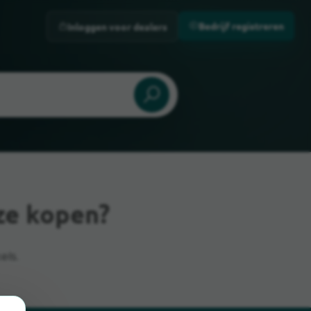
Bedrijf registreren
Inloggen voor dealers
ze kopen?
els.