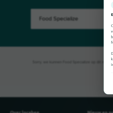
E
O
v
b
f
D
k
Sorry, we kunnen Food Specialize op dit moment
i
Over locabee
Nieuw en p