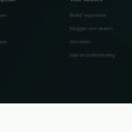
tens
Bedrijf registreren
Inloggen voor dealers
ieën
Voordelen
Hulp en ondersteuning
UP