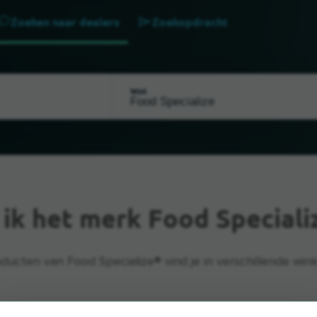
Zoeken naar dealers
Zoekopdracht
Wat
 ik het merk Food Speciali
ducten van Food Specialize® vind je in verschillende wink