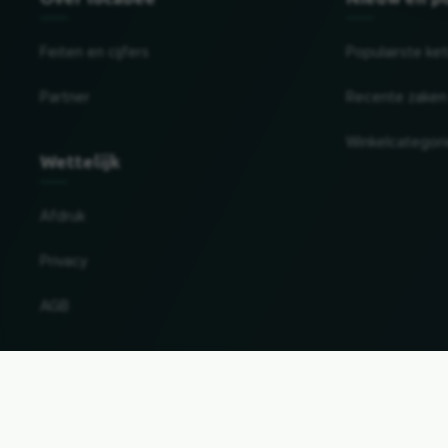
Feiten en cijfers
Populairste ke
Partner
Recente zaken
Winkelcategor
Wettelijk
Afdruk
Privacy
AGB
Land en taal wijzigen