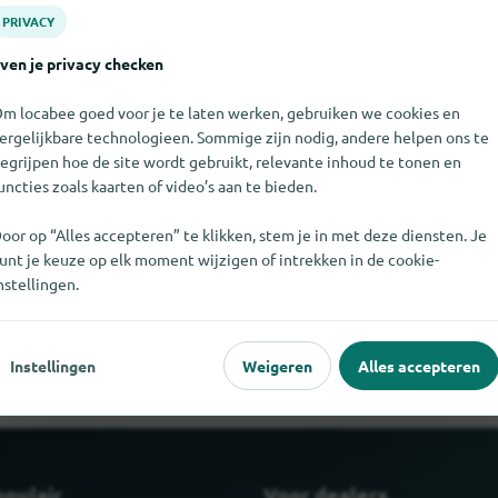
PRIVACY
ven je privacy checken
m locabee goed voor je te laten werken, gebruiken we cookies en
ergelijkbare technologieen. Sommige zijn nodig, andere helpen ons te
egrijpen hoe de site wordt gebruikt, relevante inhoud te tonen en
uncties zoals kaarten of video’s aan te bieden.
oor op “Alles accepteren” te klikken, stem je in met deze diensten. Je
unt je keuze op elk moment wijzigen of intrekken in de cookie-
 niet vinden. Als u weet waar Food Specialize te vinden is, zouden
nstellingen.
weten.
Instellingen
Weigeren
Alles accepteren
opulair
Voor dealers