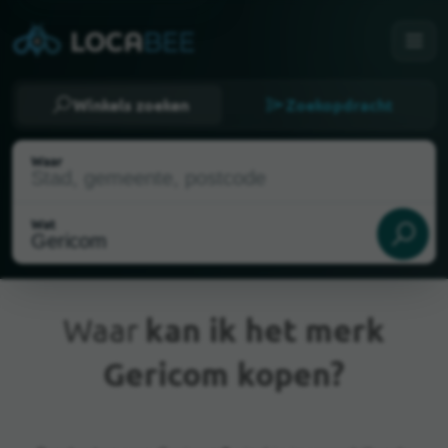
Winkels zoeken
Zoekopdracht
Waar
Wat
Waar
kan ik het merk
Gericom kopen?
Huidige locatie