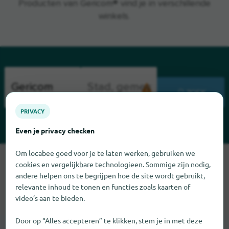
Producten van Gericom® vind je in verschillende
winkels.
ZOEK
PRIVACY
Even je privacy checken
Om locabee goed voor je te laten werken, gebruiken we
Sorry, we kunnen Gericom op dit moment niet vinden. Als u
cookies en vergelijkbare technologieen. Sommige zijn nodig,
weet waar Gericom te vinden is, zouden we het erg op prijs
andere helpen ons te begrijpen hoe de site wordt gebruikt,
stellen als u ons dat laat weten.
relevante inhoud te tonen en functies zoals kaarten of
video’s aan te bieden.
Door op “Alles accepteren” te klikken, stem je in met deze