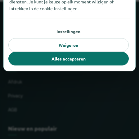
diensten. Je kunt je keuze op elk moment wijzigen of
intrekken in de cookie-instellingen.
Over locabee
Instellingen
Feiten en cijfers
Weigeren
Partner
Alles accepteren
Wettelijk
Afdruk
Privacy
AGB
Nieuw en populair