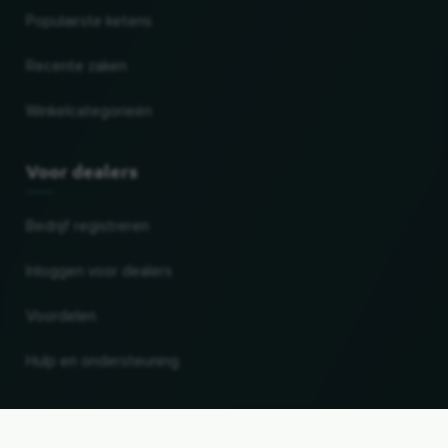
Populairste ketens
Recente zaken
Winkelcategorieën
Voor dealers
Bedrijf registreren
Inloggen voor dealers
Voordelen
Hulp en ondersteuning