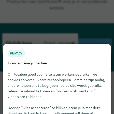
Producten van Glühficken® vind je in verschillende
winkels.
ZOEK
PRIVACY
Even je privacy checken
Om locabee goed voor je te laten werken, gebruiken we
Sorry, we kunnen Glühficken op dit moment niet vinden. Als u
cookies en vergelijkbare technologieen. Sommige zijn nodig,
weet waar Glühficken te vinden is, zouden we het erg op prijs
andere helpen ons te begrijpen hoe de site wordt gebruikt,
relevante inhoud te tonen en functies zoals kaarten of
stellen als u ons dat laat weten.
video’s aan te bieden.
Door op “Alles accepteren” te klikken, stem je in met deze
diensten. Je kunt je keuze op elk moment wijzigen of