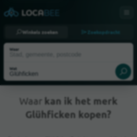
Winkels zoeken
Zoekopdracht
Waar
Wat
Waar
kan ik het merk
Glühficken kopen?
Huidige locatie