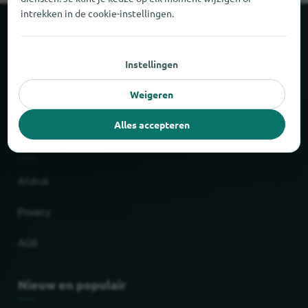
intrekken in de cookie-instellingen.
Over locabee
Instellingen
Feiten en cijfers
Weigeren
Partner
Alles accepteren
Wettelijk
Afdruk
Privacy
AGB
Nieuw en populair