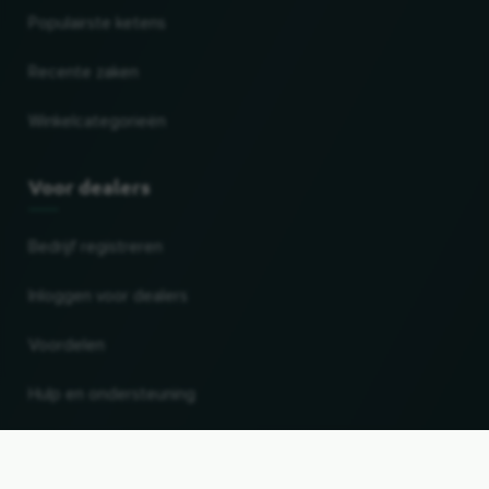
Populairste ketens
Recente zaken
Winkelcategorieën
Voor dealers
Bedrijf registreren
Inloggen voor dealers
Voordelen
Hulp en ondersteuning