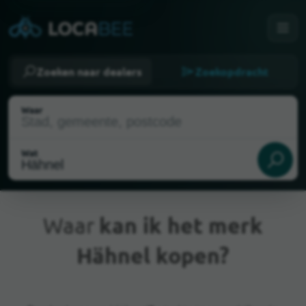
Zoeken naar dealers
Zoekopdracht
Waar
Wat
Waar
kan ik het merk
Hähnel kopen?
Huidige locatie