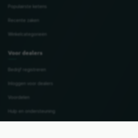
Populairste ketens
Recente zaken
Winkelcategorieën
Voor dealers
Bedrijf registreren
Inloggen voor dealers
Voordelen
Hulp en ondersteuning