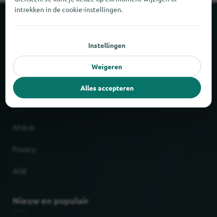
intrekken in de cookie-instellingen.
Over locabee
Instellingen
Feiten en cijfers
Weigeren
Partner
Alles accepteren
Wettelijk
Afdruk
Privacy
AGB
Nieuw en populair