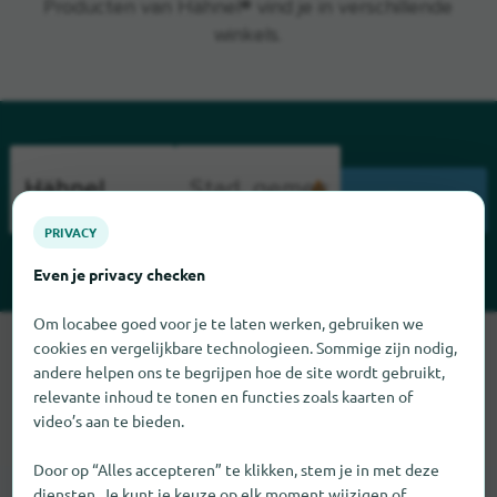
Producten van Hähnel® vind je in verschillende
winkels.
ZOEK
PRIVACY
Even je privacy checken
Om locabee goed voor je te laten werken, gebruiken we
Sorry, we kunnen Hähnel op dit moment niet vinden. Als u
cookies en vergelijkbare technologieen. Sommige zijn nodig,
weet waar Hähnel te vinden is, zouden we het erg op prijs
andere helpen ons te begrijpen hoe de site wordt gebruikt,
relevante inhoud te tonen en functies zoals kaarten of
stellen als u ons dat laat weten.
video’s aan te bieden.
Door op “Alles accepteren” te klikken, stem je in met deze
diensten. Je kunt je keuze op elk moment wijzigen of