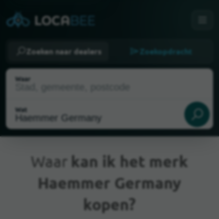
Zoeken naar dealers
Zoekopdracht
Waar
Wat
Waar
kan ik het merk
Haemmer Germany
Huidige locatie
kopen?