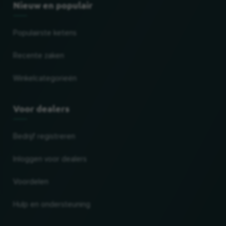
Nieuw en populair
Populairste ketens
Recente zaken
Winkelcategorieën
Voor dealers
Bedrijf registreren
Inloggen voor dealers
Voordelen
Hulp en ondersteuning