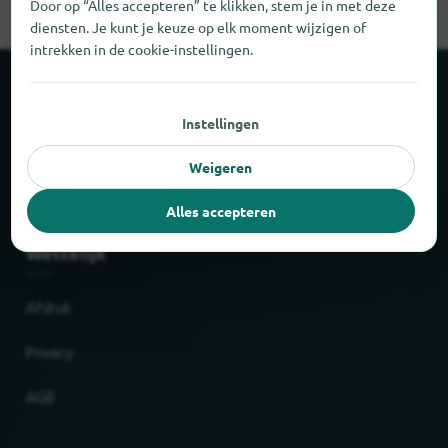
Door op “Alles accepteren” te klikken, stem je in met deze
diensten. Je kunt je keuze op elk moment wijzigen of
intrekken in de cookie-instellingen.
Over locabee
Instellingen
Feiten en cijfers
Weigeren
Partner
Alles accepteren
Wettelijk
Afdruk
Privacy
AGB