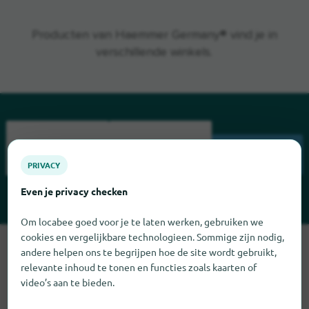
Producten van Haemmer Germany® vind je in
verschillende winkels.
ZOEK
PRIVACY
Even je privacy checken
Om locabee goed voor je te laten werken, gebruiken we
cookies en vergelijkbare technologieen. Sommige zijn nodig,
Sorry, we kunnen Haemmer Germany op dit moment niet
andere helpen ons te begrijpen hoe de site wordt gebruikt,
vinden. Als u weet waar Haemmer Germany te vinden is,
relevante inhoud te tonen en functies zoals kaarten of
zouden we het erg op prijs stellen als u ons dat laat weten.
video’s aan te bieden.