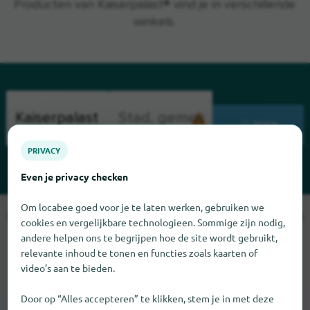
Producten van Kaiserpalast® vind je in verschillende
winkels.
ZOEK
PRIVACY
Even je privacy checken
Om locabee goed voor je te laten werken, gebruiken we
Sorry, we kunnen Kaiserpalast op dit moment niet vinden. Als u
cookies en vergelijkbare technologieen. Sommige zijn nodig,
weet waar Kaiserpalast te vinden is, zouden we het erg op
andere helpen ons te begrijpen hoe de site wordt gebruikt,
prijs stellen als u ons dat laat weten.
relevante inhoud te tonen en functies zoals kaarten of
video’s aan te bieden.
Door op “Alles accepteren” te klikken, stem je in met deze