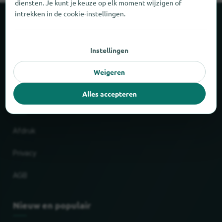
diensten. Je kunt je keuze op elk moment wijzigen of
intrekken in de cookie-instellingen.
Over locabee
Instellingen
Feiten en cijfers
Weigeren
Partner
Alles accepteren
Wettelijk
Afdruk
Privacy
AGB
Nieuw en populair