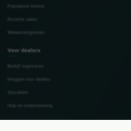
Populairste ketens
Recente zaken
Winkelcategorieën
Voor dealers
Bedrijf registreren
Inloggen voor dealers
Voordelen
Hulp en ondersteuning