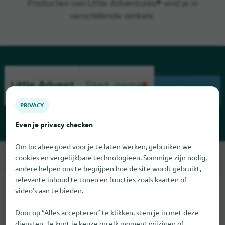
Producten van Little Adventures® vind je in
verschillende winkels.
ZOEK
PRIVACY
Even je privacy checken
Om locabee goed voor je te laten werken, gebruiken we
Sorry, we kunnen Little Adventures op dit moment niet vinden.
cookies en vergelijkbare technologieen. Sommige zijn nodig,
Als u weet waar Little Adventures te vinden is, zouden we het
andere helpen ons te begrijpen hoe de site wordt gebruikt,
relevante inhoud te tonen en functies zoals kaarten of
erg op prijs stellen als u ons dat laat weten.
video’s aan te bieden.
Door op “Alles accepteren” te klikken, stem je in met deze
diensten. Je kunt je keuze op elk moment wijzigen of