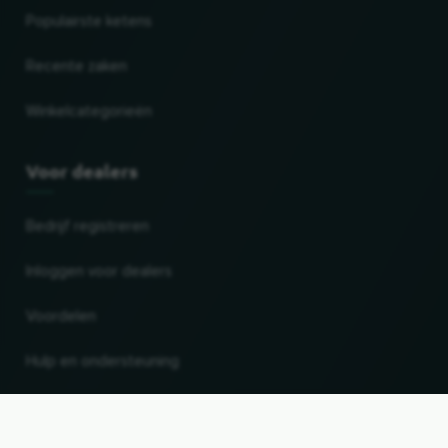
Populairste ketens
Recente zaken
Winkelcategorieën
Voor dealers
Bedrijf registreren
Inloggen voor dealers
Voordelen
Hulp en ondersteuning