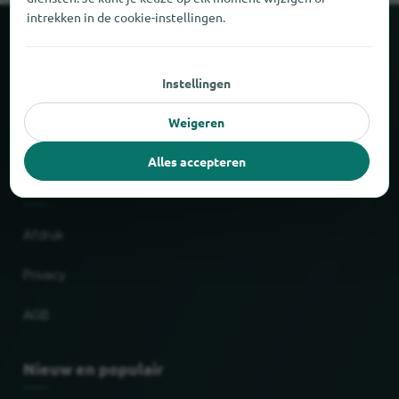
intrekken in de cookie-instellingen.
Over locabee
Instellingen
Feiten en cijfers
Weigeren
Partner
Alles accepteren
Wettelijk
Afdruk
Privacy
AGB
Nieuw en populair