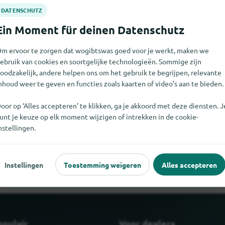
m ervoor te zorgen dat wogibtswas goed voor je werkt, maken we
ebruik van cookies en soortgelijke technologieën. Sommige zijn
oodzakelijk, andere helpen ons om het gebruik te begrijpen, relevante
nhoud weer te geven en functies zoals kaarten of video’s aan te bieden.
oor op ‘Alles accepteren’ te klikken, ga je akkoord met deze diensten. J
unt je keuze op elk moment wijzigen of intrekken in de cookie-
niet vinden. Als u weet waar MAURIAT,PAUL te vinden is, zouden w
nstellingen.
weten.
Instellingen
Toestemming weigeren
Alles accepteren
opulair
Voor dealers