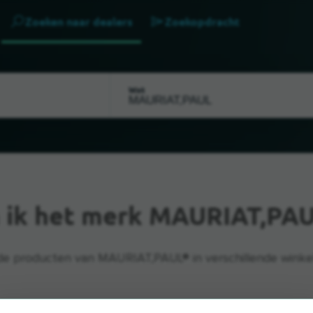
Zoeken naar dealers
Zoekopdracht
Wat
 ik het merk MAURIAT,PA
de producten van MAURIAT,PAUL® in verschillende winkels