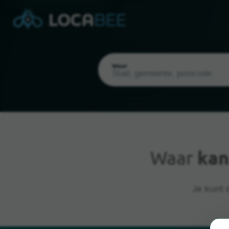
Waar
Waar
kan
Huidige locatie
Je kunt 