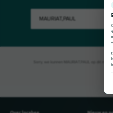
O
g
n
i
D
k
Sorry, we kunnen MAURIAT,PAUL op dit moment 
i
Over locabee
Nieuw en p