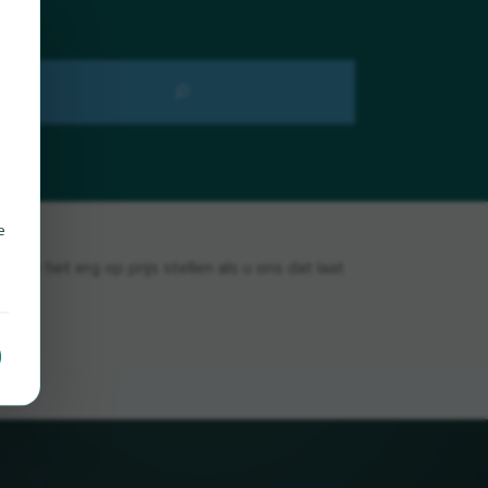
e
e het erg op prijs stellen als u ons dat laat