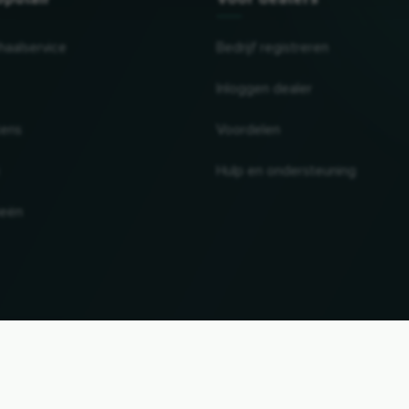
haalservice
Bedrijf registreren
Inloggen dealer
tens
Voordelen
Hulp en ondersteuning
ieën
UP