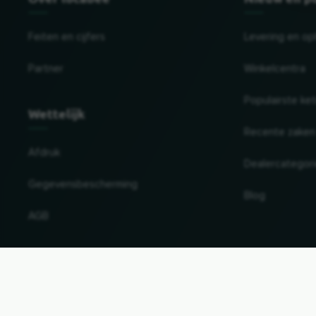
Feiten en cijfers
Levering en op
Partner
Winkelcentra
Populairste ke
Wettelijk
Recente zaken
Afdruk
Dealercategor
Gegevensbescherming
Blog
AGB
Land en taal wijzigen