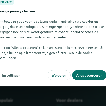
PRIVACY
ven je privacy checken
m locabee goed voor je te laten werken, gebruiken we cookies en
ergelijkbare technologieen. Sommige zijn nodig, andere helpen ons te
egrijpen hoe de site wordt gebruikt, relevante inhoud te tonen en
uncties zoals kaarten of video’s aan te bieden.
oor op “Alles accepteren” te klikken, stem je in met deze diensten. Je
unt je keuze op elk moment wijzigen of intrekken in de cookie-
nstellingen.
t vinden. Als u weet waar Obelisk te vinden is, zouden we het erg
Instellingen
Weigeren
Alles accepteren
opulair
Voor dealers