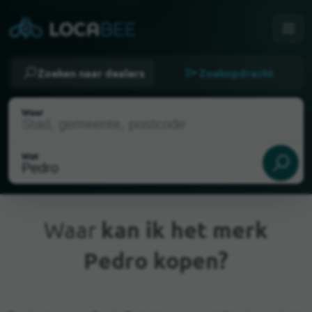
Zoeken naar dealers
Zoekopdracht
Waar
Wat
Waar
kan ik het merk
Pedro kopen?
Huidige locatie