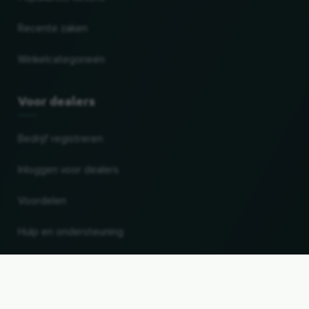
Recente zaken
Winkelcategorieën
Voor dealers
Bedrijf registreren
Inloggen voor dealers
Voordelen
Hulp en ondersteuning