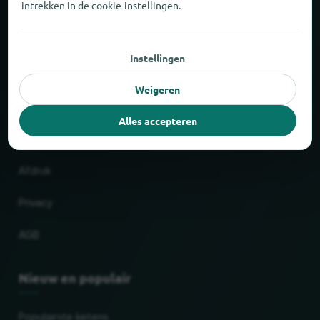
intrekken in de cookie-instellingen.
Over locabee
Instellingen
Feiten en cijfers
Weigeren
Partner
Alles accepteren
Wettelijk
Afdruk
Privacy
AGB
Nieuw en populair
Populairste ketens