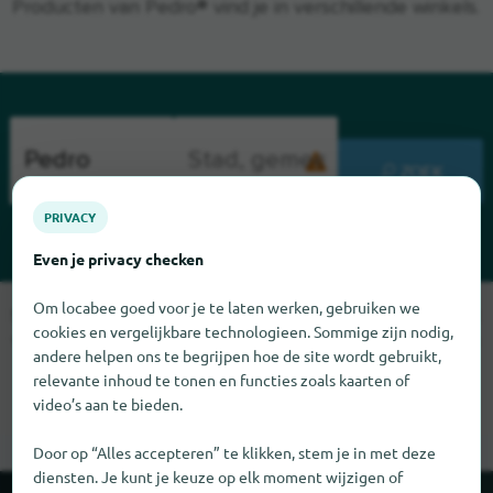
Producten van Pedro® vind je in verschillende winkels.
ZOEK
PRIVACY
Even je privacy checken
Om locabee goed voor je te laten werken, gebruiken we
Sorry, we kunnen Pedro op dit moment niet vinden. Als u weet
cookies en vergelijkbare technologieen. Sommige zijn nodig,
waar Pedro te vinden is, zouden we het erg op prijs stellen als
andere helpen ons te begrijpen hoe de site wordt gebruikt,
u ons dat laat weten.
relevante inhoud te tonen en functies zoals kaarten of
video’s aan te bieden.
Door op “Alles accepteren” te klikken, stem je in met deze
diensten. Je kunt je keuze op elk moment wijzigen of