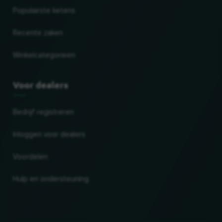
Populairste ketens
Recente zaken
Winkelcategorieën
Voor dealers
Bedrijf registreren
Inloggen voor dealers
Voordelen
Hulp en ondersteuning