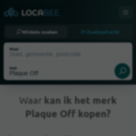
Winkels zoeken
Zoekopdracht
Waar
Wat
Waar
kan ik het merk
Plaque Off kopen?
Huidige locatie