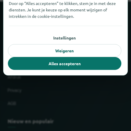
Door op “Alles accepteren” te klikken, stem je in met deze
diensten. Je kunt je keuze op elk moment wijzigen of
Over locabee
intrekken in de cookie-instellingen.
Feiten en cijfers
Instellingen
Partner
Weigeren
Wettelijk
Alles accepteren
Afdruk
Privacy
AGB
Nieuw en populair