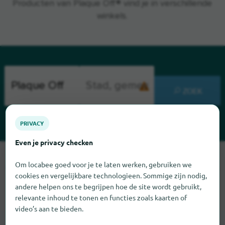
Producten van Plaque Off® vind je in verschillende
winkels.
ZOEK
PRIVACY
Even je privacy checken
Sorry, we kunnen Plaque Off op dit moment niet vinden. Als u
Om locabee goed voor je te laten werken, gebruiken we
weet waar Plaque Off te vinden is, zouden we het erg op prijs
cookies en vergelijkbare technologieen. Sommige zijn nodig,
stellen als u ons dat laat weten.
andere helpen ons te begrijpen hoe de site wordt gebruikt,
relevante inhoud te tonen en functies zoals kaarten of
video’s aan te bieden.