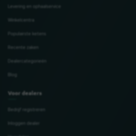
Levering en ophaalservice
Winkelcentra
Populairste ketens
Recente zaken
Dealercategorieën
Blog
Voor dealers
Bedrijf registreren
Inloggen dealer