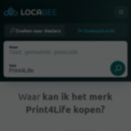
Zoeken naar dealers
Zoekopdracht
Waar
Wat
Waar
kan ik het merk
Print4Life kopen?
Huidige locatie