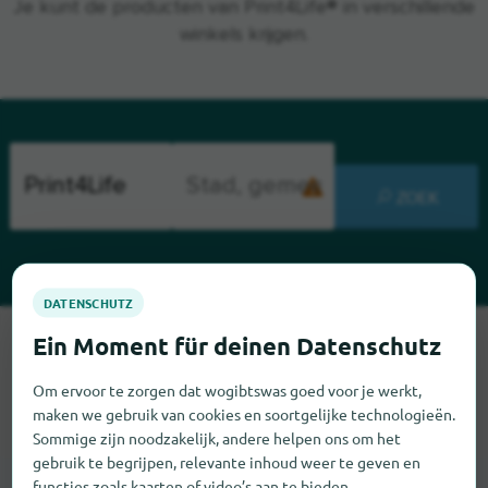
Je kunt de producten van Print4Life® in verschillende
winkels krijgen.
ZOEK
Sorry, we kunnen Print4Life op dit moment niet vinden. Als u
weet waar Print4Life te vinden is, zouden we het erg op prijs
Om ervoor te zorgen dat wogibtswas goed voor je werkt,
stellen als u ons dat laat weten.
maken we gebruik van cookies en soortgelijke technologieën.
Sommige zijn noodzakelijk, andere helpen ons om het
gebruik te begrijpen, relevante inhoud weer te geven en
functies zoals kaarten of video’s aan te bieden.