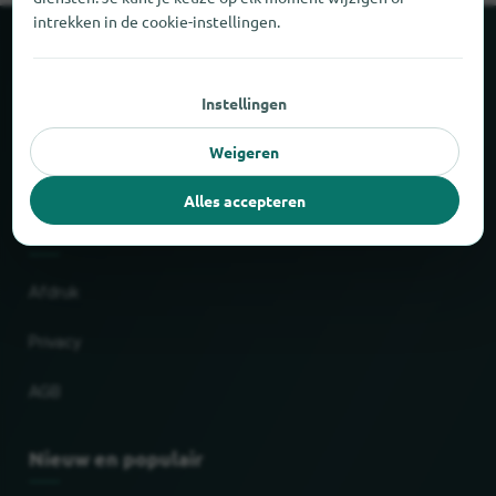
intrekken in de cookie-instellingen.
Over locabee
Instellingen
Feiten en cijfers
Weigeren
Partner
Alles accepteren
Wettelijk
Afdruk
Privacy
AGB
Nieuw en populair