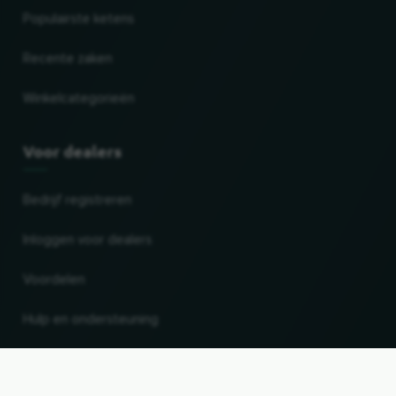
Populairste ketens
Recente zaken
Winkelcategorieën
Voor dealers
Bedrijf registreren
Inloggen voor dealers
Voordelen
Hulp en ondersteuning