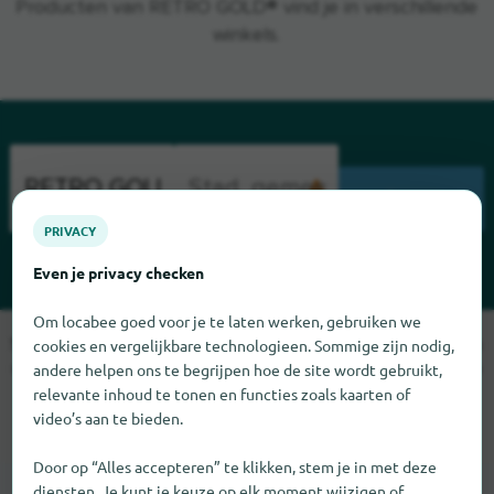
Producten van RETRO GOLD® vind je in verschillende
winkels.
ZOEK
PRIVACY
Even je privacy checken
Om locabee goed voor je te laten werken, gebruiken we
Sorry, we kunnen RETRO GOLD op dit moment niet vinden. Als
cookies en vergelijkbare technologieen. Sommige zijn nodig,
u weet waar RETRO GOLD te vinden is, zouden we het erg op
andere helpen ons te begrijpen hoe de site wordt gebruikt,
relevante inhoud te tonen en functies zoals kaarten of
prijs stellen als u ons dat laat weten.
video’s aan te bieden.
Door op “Alles accepteren” te klikken, stem je in met deze
diensten. Je kunt je keuze op elk moment wijzigen of