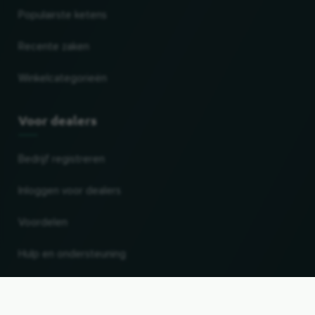
Populairste ketens
Recente zaken
Winkelcategorieën
Voor dealers
Bedrijf registreren
Inloggen voor dealers
Voordelen
Hulp en ondersteuning