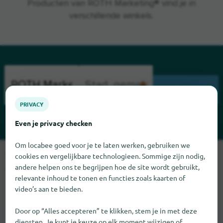
Producten van ROTH Marketing® vind je in
verschillende winkels.
ZOEK
PRIVACY
Even je privacy checken
Om locabee goed voor je te laten werken, gebruiken we
Sorry, we kunnen ROTH Marketing op dit moment niet vinden.
cookies en vergelijkbare technologieen. Sommige zijn nodig,
Als u weet waar ROTH Marketing te vinden is, zouden we het
andere helpen ons te begrijpen hoe de site wordt gebruikt,
relevante inhoud te tonen en functies zoals kaarten of
erg op prijs stellen als u ons dat laat weten.
video’s aan te bieden.
Door op “Alles accepteren” te klikken, stem je in met deze
diensten. Je kunt je keuze op elk moment wijzigen of