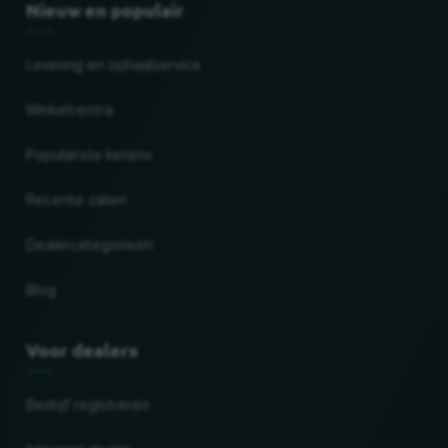
Nieuw en populair
Levering en ophaalservice
Winkelcentra
Populairste ketens
Recente zaken
Dealercategorieën
Blog
Voor dealers
Bedrijf registreren