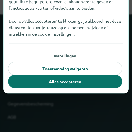
gebruik te begrijpen, relevante inhoud weer te geven en
functies zoals kaarten of video’s aan te bieden.
Door op ‘Alles accepteren’ te klikken, ga je akkoord met deze
diensten. Je kunt je keuze op elk moment wijzigen of
Over locabee
intrekken in de cookie-instellingen.
Feiten en cijfers
Instellingen
Partner
Toestemming weigeren
Wettelijk
Alles accepteren
Afdruk
Gegevensbescherming
AGB