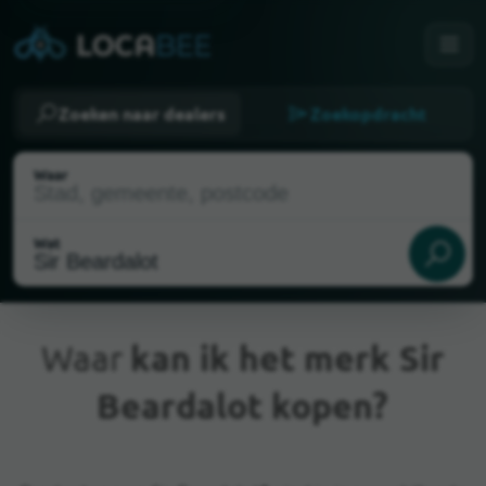
Zoeken naar dealers
Zoekopdracht
Waar
Wat
Waar
kan ik het merk Sir
Beardalot kopen?
Huidige locatie