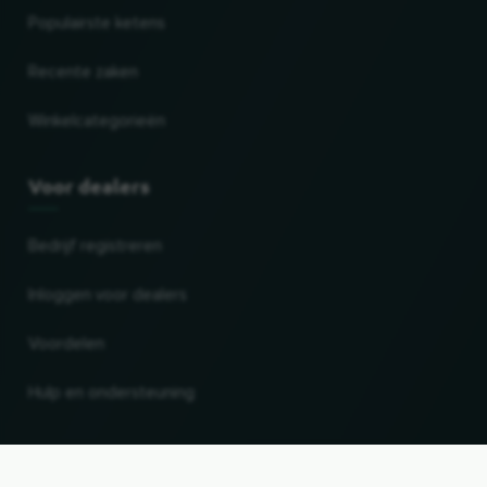
Populairste ketens
Recente zaken
Winkelcategorieën
Voor dealers
Bedrijf registreren
Inloggen voor dealers
Voordelen
Hulp en ondersteuning