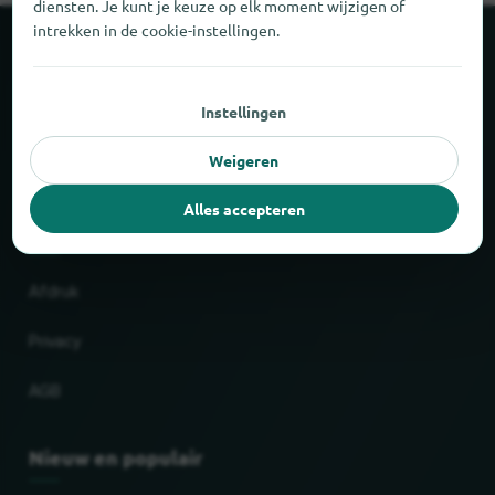
diensten. Je kunt je keuze op elk moment wijzigen of
intrekken in de cookie-instellingen.
Over locabee
Instellingen
Feiten en cijfers
Weigeren
Partner
Alles accepteren
Wettelijk
Afdruk
Privacy
AGB
Nieuw en populair