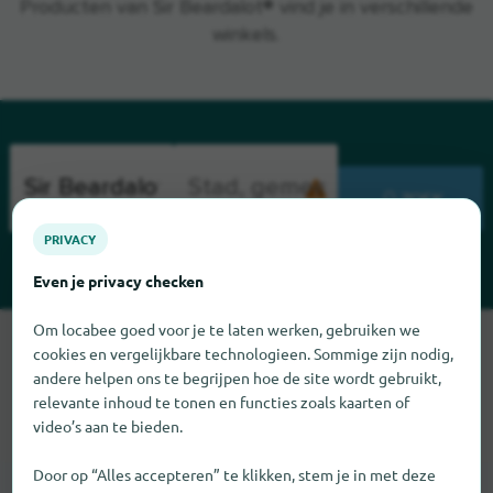
Producten van Sir Beardalot® vind je in verschillende
winkels.
ZOEK
PRIVACY
Even je privacy checken
Om locabee goed voor je te laten werken, gebruiken we
Sorry, we kunnen Sir Beardalot op dit moment niet vinden. Als
cookies en vergelijkbare technologieen. Sommige zijn nodig,
u weet waar Sir Beardalot te vinden is, zouden we het erg op
andere helpen ons te begrijpen hoe de site wordt gebruikt,
prijs stellen als u ons dat laat weten.
relevante inhoud te tonen en functies zoals kaarten of
video’s aan te bieden.
Door op “Alles accepteren” te klikken, stem je in met deze